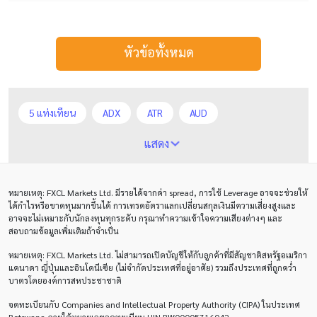
หัวข้อทั้งหมด
5 แท่งเทียน
ADX
ATR
AUD
Alexander Elder
Average True Range
BoE
แสดง
Bollinger Bands
Brexit
Buy Limit
Buy Stop
หมายเหตุ
: FXCL Markets Ltd.
มีรายได้จากค่า
spread,
การใช้
Leverage
อาจจะช่วยให้
CAD
CHF
COVID-19
CPI
Charles Dow
ได้กำไรหรือขาดทุนมากขึ้นได้ การเทรดอัตราแลกเปลี่ยนสกุลเงินมีความเสี่ยงสูงและ
อาจจะไม่เหมาะกับนักลงทุนทุกระดับ กรุณาทำความเข้าใจความเสียงต่างๆ และ
Cherry Blossom
Chinese Yuan
สอบถามข้อมูลเพิ่มเติมถ้าจำเป็น
หมายเหตุ
: FXCL Markets Ltd.
ไม่สามารถเปิดบัญชีให้กับลูกค้าที่มีสัญชาติสหรัฐอเมริกา
Correlation Matrix
D1
DXY
DailyFX
แคนาดา ญี่ปุ่นและอินโดนีเซีย (ไม่จำกัดประเทศที่อยู่อาศัย) รวมถึงประเทศที่ถูกคว่ำ
บาตรโดยองค์การสหประชาชาติ
Default mode network
Doji
EA
EA เชิงรุก
จดทะเบียนกับ Companies and Intellectual Property Authority (CIPA) ในประเทศ
ECB
ECN
EMA
EUR
EUR/AUD
Botswana ภายใต้หมายเลขจดทะเบียน UIN BW00005716042