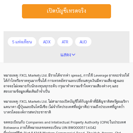
เปิดบัญชีเทรดจริง
5 แท่งเทียน
ADX
ATR
AUD
Alexander Elder
Average True Range
BoE
แสดง
Bollinger Bands
Brexit
Buy Limit
Buy Stop
หมายเหตุ
: FXCL Markets Ltd.
มีรายได้จากค่า
spread,
การใช้
Leverage
อาจจะช่วยให้
CAD
CHF
COVID-19
CPI
Charles Dow
ได้กำไรหรือขาดทุนมากขึ้นได้ การเทรดอัตราแลกเปลี่ยนสกุลเงินมีความเสี่ยงสูงและ
อาจจะไม่เหมาะกับนักลงทุนทุกระดับ กรุณาทำความเข้าใจความเสียงต่างๆ และ
Cherry Blossom
Chinese Yuan
สอบถามข้อมูลเพิ่มเติมถ้าจำเป็น
หมายเหตุ
: FXCL Markets Ltd.
ไม่สามารถเปิดบัญชีให้กับลูกค้าที่มีสัญชาติสหรัฐอเมริกา
Correlation Matrix
D1
DXY
DailyFX
แคนาดา ญี่ปุ่นและอินโดนีเซีย (ไม่จำกัดประเทศที่อยู่อาศัย) รวมถึงประเทศที่ถูกคว่ำ
บาตรโดยองค์การสหประชาชาติ
Default mode network
Doji
EA
EA เชิงรุก
จดทะเบียนกับ Companies and Intellectual Property Authority (CIPA) ในประเทศ
ECB
ECN
EMA
EUR
EUR/AUD
Botswana ภายใต้หมายเลขจดทะเบียน UIN BW00005716042
ที่อยู่ออฟฟิศ: Plot 54368 Western Commercial Road, The Hub, Itowers, Cbd,