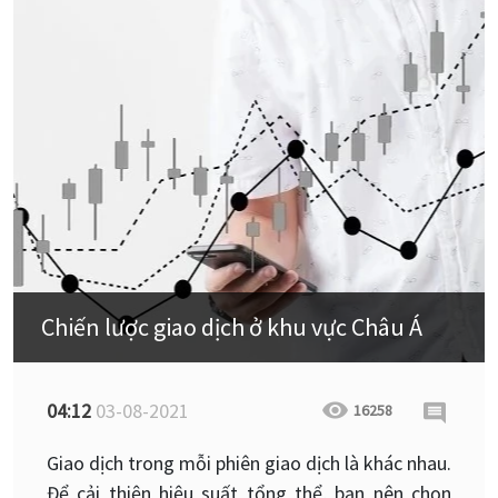
Chiến lược giao dịch ở khu vực Châu Á
04:12
03-08-2021
16258
Giao dịch trong mỗi phiên giao dịch là khác nhau.
Để cải thiện hiệu suất tổng thể, bạn nên chọn