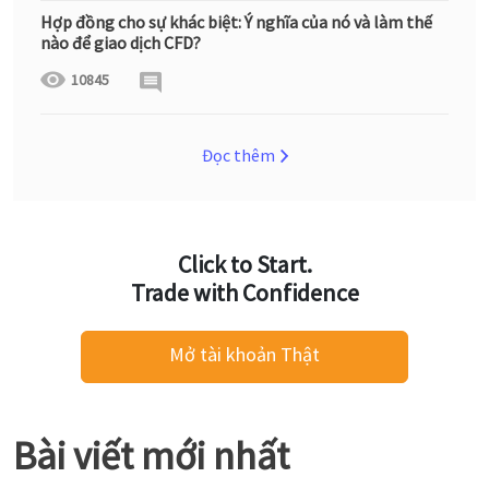
Hợp đồng cho sự khác biệt: Ý nghĩa của nó và làm thế
nào để giao dịch CFD?
10845
Đọc thêm
Click to Start.
Trade with Confidence
Mở tài khoản Thật
Bài viết mới nhất