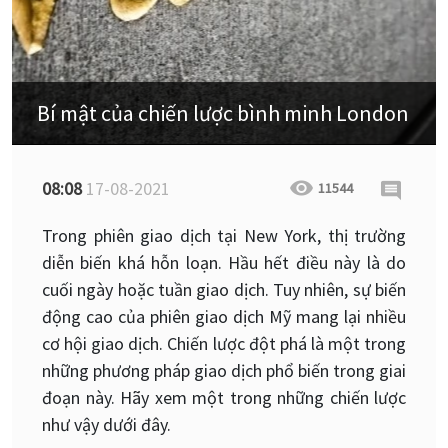
Bí mật của chiến lược bình minh London
08:08
17-08-2021
11544
Trong phiên giao dịch tại New York, thị trường
diễn biến khá hỗn loạn. Hầu hết điều này là do
cuối ngày hoặc tuần giao dịch. Tuy nhiên, sự biến
động cao của phiên giao dịch Mỹ mang lại nhiều
cơ hội giao dịch. Chiến lược đột phá là một trong
những phương pháp giao dịch phổ biến trong giai
đoạn này. Hãy xem một trong những chiến lược
như vậy dưới đây.