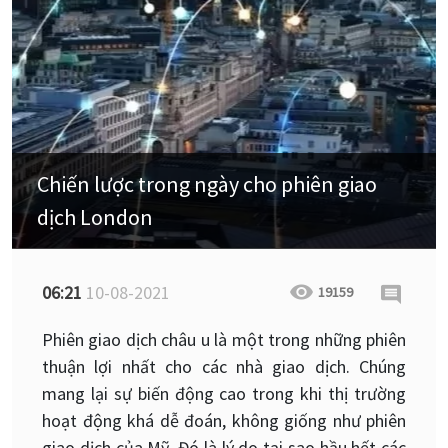
Chiến lược trong ngày cho phiên giao
dịch London
06:21
10-08-2021
19159
Phiên giao dịch châu u là một trong những phiên
thuận lợi nhất cho các nhà giao dịch. Chúng
mang lại sự biến động cao trong khi thị trường
hoạt động khá dễ đoán, không giống như phiên
giao dịch của Mỹ. Đó là lý do tại sao hầu hết các