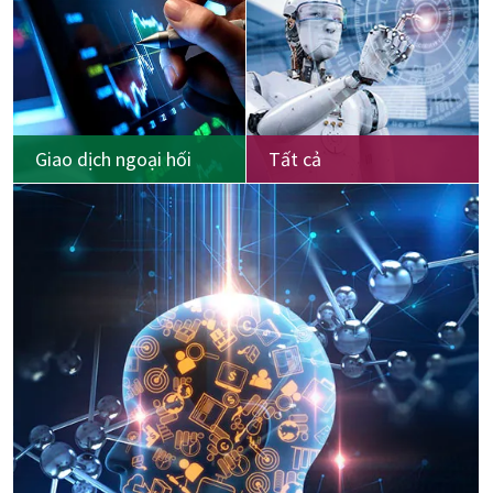
Giao dịch ngoại hối
Tất cả