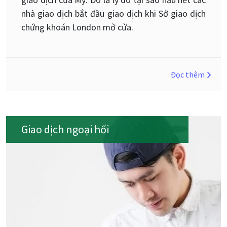
nhà giao dịch bắt đầu giao dịch khi Sở giao dịch
chứng khoán London mở cửa.
Đọc thêm
Giao dịch ngoại hối