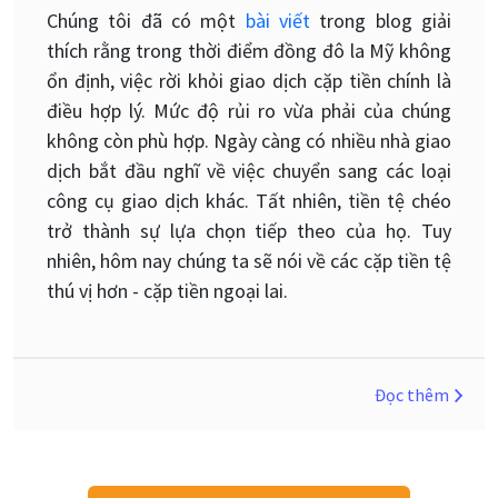
Chúng tôi đã có một
bài viết
trong blog giải
thích rằng trong thời điểm đồng đô la Mỹ không
ổn định, việc rời khỏi giao dịch cặp tiền chính là
điều hợp lý. Mức độ rủi ro vừa phải của chúng
không còn phù hợp. Ngày càng có nhiều nhà giao
dịch bắt đầu nghĩ về việc chuyển sang các loại
công cụ giao dịch khác. Tất nhiên, tiền tệ chéo
trở thành sự lựa chọn tiếp theo của họ. Tuy
nhiên, hôm nay chúng ta sẽ nói về các cặp tiền tệ
thú vị hơn - cặp tiền ngoại lai.
Đọc thêm