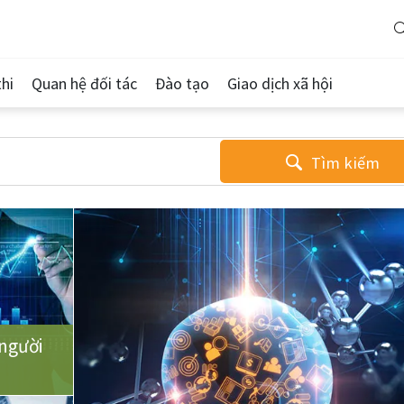
hi
Quan hệ đối tác
Đào tạo
Giao dịch xã hội
Tìm kiếm
người
u