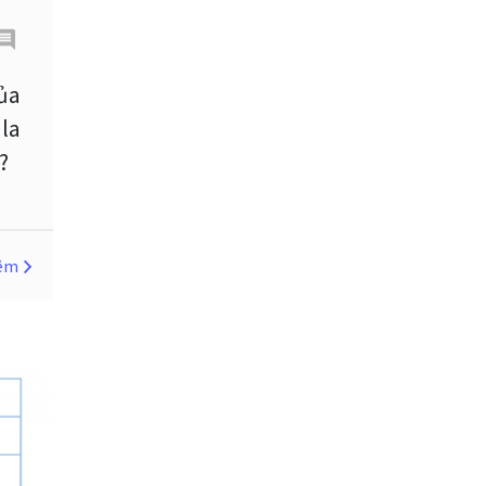
Cherry Blossom
Chia sẻ hoa hồng IB
của
 la
Chuyên gia cố vấn
?
Chuyên gia tư vấn
Chương trình IB
Chỉ số sức mạnh tương đối
hêm
Chốt lời
Con số xu hướng
Các mức Fibonacci
Cắt lỗ
Cố vấn chuyên gia
D1
DXY
DailyFX
Doji
Donald Trump