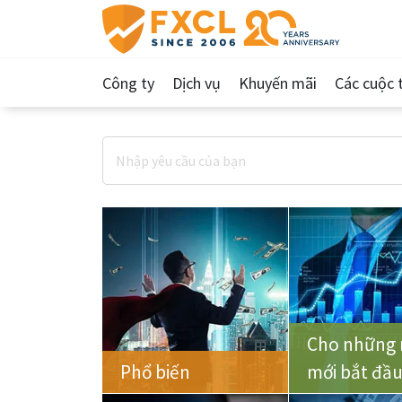
Công ty
Dịch vụ
Khuyến mãi
Các cuộc t
Cho những 
Phổ biến
mới bắt đầ