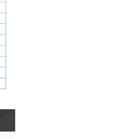
Donald Trump Twitter
Dải Bollinger
Dừng lại
Dừng lỗ
Dừng mua
EA
EA tester
ECB
ECN
ECN Copytrade
EMA
EUR
EUR / AUD
EUR / USD
EURCHF
EURGBP
EURJPY
EURUSD
Euro
Expert Advisor
Expert Advisors
FOMC