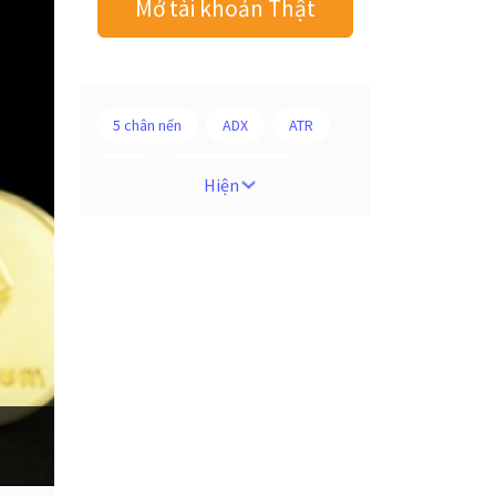
Mở tài khoản Thật
5 chân nến
ADX
ATR
AUD
Alexander Elder
Hiện
Android
Ba người da đỏ
Biểu đồ M5
BoE
Brexit
Bà Watanabe
Bảng Anh
Bảng lương phi nông nghiệp
CAD
CHF
COVI-19
COVID-19
CPI
Charles Dow