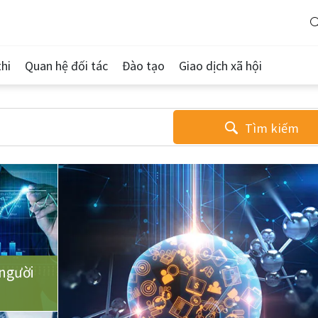
hi
Quan hệ đối tác
Đào tạo
Giao dịch xã hội
Tìm kiếm
người
u