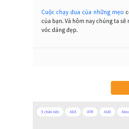
Cuộc chạy đua của những mẹo
c
của bạn. Và hôm nay chúng ta sẽ n
vóc dáng đẹp.
5 chân nến
ADX
ATR
AUD
Alex
Bảng lương phi nông nghiệp
CAD
CHF