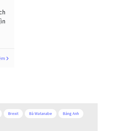
ch
FXCL
FXStreet
Fed
gìn
Fibonacci
Forex
Forex Factory
ForexLive
GBP
GBP / JPY
hêm
GBP / USD
GBPJPY
GBPUSD
GDP
Giao dịch ngoại hối
Giáo dục Forex
Giáo dục ngoại hối
Brexit
Bà Watanabe
Bảng Anh
Giới hạn mua
H1
H4
m
Chia sẻ hoa hồng IB
Chuyên gia cố vấn