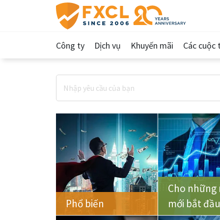
Công ty
Dịch vụ
Khuyến mãi
Các cuộc t
Cho những 
Phổ biến
mới bắt đầ