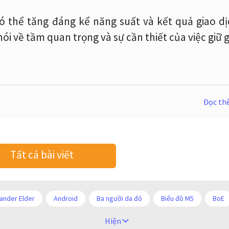
ó thể tăng đáng kể năng suất và kết quả giao dị
ói về tầm quan trọng và sự cần thiết của việc giữ 
Đọc t
Tất cả bài viết
ander Elder
Android
Ba người da đỏ
Biểu đồ M5
BoE
COVI-19
COVID-19
CPI
Charles Dow
Cherry Blosso
Hiện