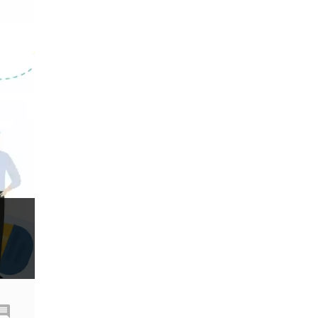
Donald Trump Twitter
Dải Bollinger
Dừng lại
Dừng lỗ
Dừng mua
EA
EA tester
ECB
ECN
ECN Copytrade
EMA
EUR
EUR / AUD
EUR / USD
EURCHF
EURGBP
EURJPY
EURUSD
Euro
Expert Advisor
Expert Advisors
FOMC