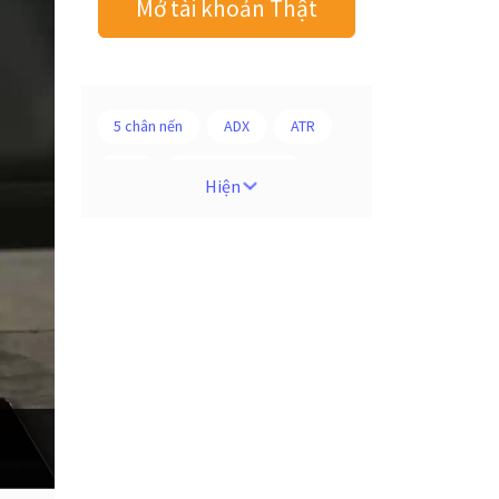
Mở tài khoản Thật
5 chân nến
ADX
ATR
AUD
Alexander Elder
Hiện
Android
Ba người da đỏ
Biểu đồ M5
BoE
Brexit
Bà Watanabe
Bảng Anh
Bảng lương phi nông nghiệp
CAD
CHF
COVI-19
COVID-19
CPI
Charles Dow