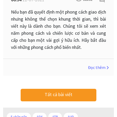
Nếu bạn đã quyết định một phong cách giao dịch
nhưng không thể chọn khung thời gian, thì bài
viết này là dành cho bạn. Chúng tôi sẽ xem xét
năm phong cách và chiến lược cơ bản và cung
cấp cho bạn một vài gợi ý hữu ích. Hãy bắt đầu
với những phong cách phổ biến nhất.
Đọc thêm
Tất cả bài viết
5 chân nến
ADX
ATR
AUD