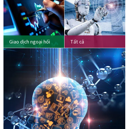
Giao dịch ngoại hối
Tất cả