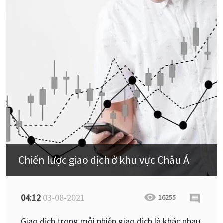
Chiến lược giao dịch ở khu vực Châu Á
04:12
03-08-2021
16255
Giao dịch trong mỗi phiên giao dịch là khác nhau.