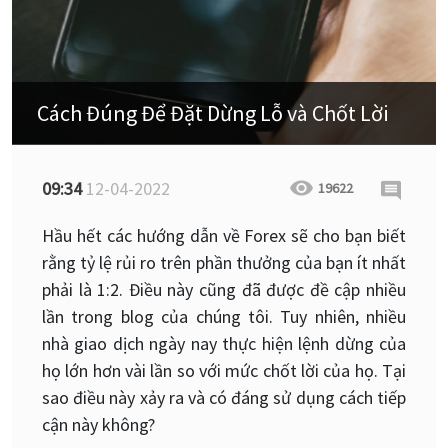
Cách Đúng Để Đặt Dừng Lỗ và Chốt Lời
09:34
12-04-2022
19622
Hầu hết các hướng dẫn về Forex sẽ cho bạn biết
rằng tỷ lệ rủi ro trên phần thưởng của bạn ít nhất
phải là 1:2. Điều này cũng đã được đề cập nhiều
lần trong blog của chúng tôi. Tuy nhiên, nhiều
nhà giao dịch ngày nay thực hiện lệnh dừng của
họ lớn hơn vài lần so với mức chốt lời của họ. Tại
sao điều này xảy ra và có đáng sử dụng cách tiếp
cận này không?