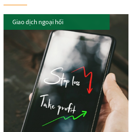
Giao dịch ngoại hối