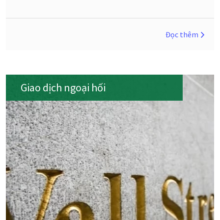
Đọc thêm
Giao dịch ngoại hối