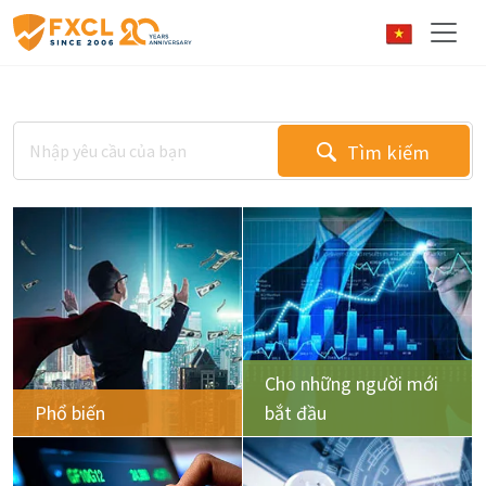
Tìm kiếm
Cho những người mới
Phổ biến
bắt đầu