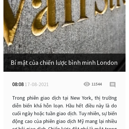
Bí mật của chiến lược bình minh London
08:08
17-08-2021
11544
Trong phiên giao dịch tại New York, thị trường
diễn biến khá hỗn loạn. Hầu hết điều này là do
cuối ngày hoặc tuần giao dịch. Tuy nhiên, sự biến
động cao của phiên giao dịch Mỹ mang lại nhiều
cơ hội giao dịch. Chiến lược đột phá là một trong