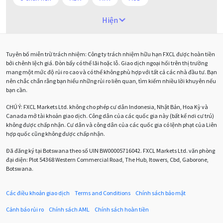
Alexander Elder
Android
Ba người da đỏ
Hiện
Biểu đồ M5
BoE
Brexit
Bà Watanabe
Tuyên bố miễn trừ trách nhiệm: Công ty trách nhiệm hữu hạn FXCL được hoàn tiền
Bảng Anh
Bảng lương phi nông nghiệp
CAD
bởi chênh lệch giá. Đòn bẩy có thể lãi hoặc lỗ. Giao dịch ngoại hối trên thị trường
mang một mức độ rủi ro cao và có thể không phù hợp với tất cả các nhà đầu tư. Bạn
CHF
COVI-19
COVID-19
CPI
Charles Dow
nên chắc chắn rằng bạn hiểu những rủi ro liên quan, tìm kiếm nhiều lời khuyên nếu
bạn cần.
Cherry Blossom
Chia sẻ hoa hồng IB
CHÚ Ý:
FXCL Markets Ltd. không cho phép cư dân Indonesia, Nhật Bản, Hoa Kỳ và
Canada mở tài khoản giao dịch. Công dân của các quốc gia này (bất kể nơi cư trú)
Chuyên gia cố vấn
Chuyên gia tư vấn
không được chấp nhận. Cư dân và công dân của các quốc gia có lệnh phạt của Liên
hợp quốc cũng không được chấp nhận.
Chương trình IB
Chỉ số sức mạnh tương đối
Chốt lời
Đã đăng ký tại Botswana theo số UIN BW00005716042. FXCL Markets Ltd. văn phòng
đại diện: Plot 54368 Western Commercial Road, The Hub, Itowers, Cbd, Gaborone,
Con số xu hướng
Các mức Fibonacci
Cắt lỗ
Botswana.
Cố vấn chuyên gia
D1
DXY
DailyFX
Doji
Các điều khoản giao dịch
Terms and Conditions
Chính sách bảo mật
Donald Trump
Donald Trump Twitter
Dải Bollinger
Cảnh báo rủi ro
Chính sách AML
Chính sách hoàn tiền
Dừng lại
Dừng lỗ
Dừng mua
EA