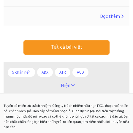
Đọc thêm
Tất cả bài viết
5 chân nến
ADX
ATR
AUD
Alexander Elder
Android
Ba người da đỏ
Hiện
Biểu đồ M5
BoE
Brexit
Bà Watanabe
Tuyên bố miễn trừ trách nhiệm: Công ty trách nhiệm hữu hạn FXCL được hoàn tiền
Bảng Anh
Bảng lương phi nông nghiệp
CAD
bởi chênh lệch giá. Đòn bẩy có thể lãi hoặc lỗ. Giao dịch ngoại hối trên thị trường
mang một mức độ rủi ro cao và có thể không phù hợp với tất cả các nhà đầu tư. Bạn
CHF
COVI-19
COVID-19
CPI
Charles Dow
nên chắc chắn rằng bạn hiểu những rủi ro liên quan, tìm kiếm nhiều lời khuyên nếu
bạn cần.
Cherry Blossom
Chia sẻ hoa hồng IB