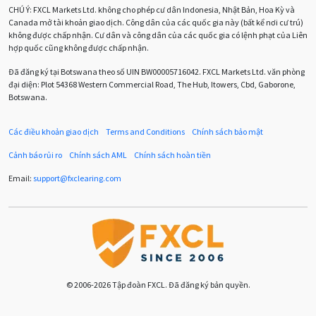
CHÚ Ý:
FXCL Markets Ltd. không cho phép cư dân Indonesia, Nhật Bản, Hoa Kỳ và
Canada mở tài khoản giao dịch. Công dân của các quốc gia này (bất kể nơi cư trú)
Chuyên gia cố vấn
Chuyên gia tư vấn
không được chấp nhận. Cư dân và công dân của các quốc gia có lệnh phạt của Liên
hợp quốc cũng không được chấp nhận.
Chương trình IB
Chỉ số sức mạnh tương đối
Chốt lời
Đã đăng ký tại Botswana theo số UIN BW00005716042. FXCL Markets Ltd. văn phòng
đại diện: Plot 54368 Western Commercial Road, The Hub, Itowers, Cbd, Gaborone,
Con số xu hướng
Các mức Fibonacci
Cắt lỗ
Botswana.
Cố vấn chuyên gia
D1
DXY
DailyFX
Doji
Các điều khoản giao dịch
Terms and Conditions
Chính sách bảo mật
Donald Trump
Donald Trump Twitter
Dải Bollinger
Cảnh báo rủi ro
Chính sách AML
Chính sách hoàn tiền
Dừng lại
Dừng lỗ
Dừng mua
EA
Email:
support
@
fxclearing
.
com
EA tester
ECB
ECN
ECN Copytrade
EMA
EUR
EUR / AUD
EUR / USD
EURCHF
EURGBP
EURJPY
EURUSD
Euro
© 2006-2026 Tập đoàn FXCL. Đã đăng ký bản quyền.
Expert Advisor
Expert Advisors
FOMC
FXCL