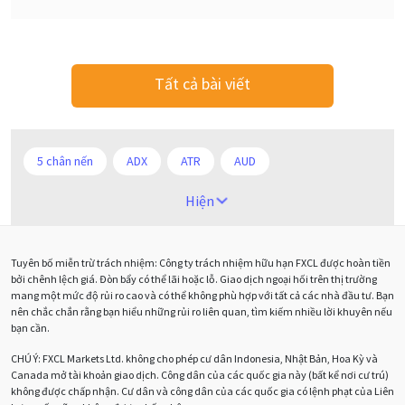
Tất cả bài viết
5 chân nến
ADX
ATR
AUD
Alexander Elder
Android
Ba người da đỏ
Hiện
Biểu đồ M5
BoE
Brexit
Bà Watanabe
Tuyên bố miễn trừ trách nhiệm: Công ty trách nhiệm hữu hạn FXCL được hoàn tiền
Bảng Anh
Bảng lương phi nông nghiệp
CAD
bởi chênh lệch giá. Đòn bẩy có thể lãi hoặc lỗ. Giao dịch ngoại hối trên thị trường
mang một mức độ rủi ro cao và có thể không phù hợp với tất cả các nhà đầu tư. Bạn
CHF
COVI-19
COVID-19
CPI
Charles Dow
nên chắc chắn rằng bạn hiểu những rủi ro liên quan, tìm kiếm nhiều lời khuyên nếu
bạn cần.
Cherry Blossom
Chia sẻ hoa hồng IB
CHÚ Ý:
FXCL Markets Ltd. không cho phép cư dân Indonesia, Nhật Bản, Hoa Kỳ và
Canada mở tài khoản giao dịch. Công dân của các quốc gia này (bất kể nơi cư trú)
Chuyên gia cố vấn
Chuyên gia tư vấn
không được chấp nhận. Cư dân và công dân của các quốc gia có lệnh phạt của Liên