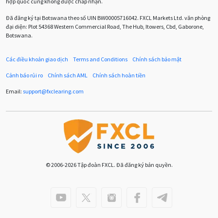
hợp quốc cũng không được chấp nhận.
Chương trình IB
Chỉ số sức mạnh tương đối
Chốt lời
Đã đăng ký tại Botswana theo số UIN BW00005716042. FXCL Markets Ltd. văn phòng
đại diện: Plot 54368 Western Commercial Road, The Hub, Itowers, Cbd, Gaborone,
Con số xu hướng
Các mức Fibonacci
Cắt lỗ
Botswana.
Cố vấn chuyên gia
D1
DXY
DailyFX
Doji
Các điều khoản giao dịch
Terms and Conditions
Chính sách bảo mật
Donald Trump
Donald Trump Twitter
Dải Bollinger
Cảnh báo rủi ro
Chính sách AML
Chính sách hoàn tiền
Dừng lại
Dừng lỗ
Dừng mua
EA
Email:
support
@
fxclearing
.
com
EA tester
ECB
ECN
ECN Copytrade
EMA
EUR
EUR / AUD
EUR / USD
EURCHF
EURGBP
EURJPY
EURUSD
Euro
© 2006-2026 Tập đoàn FXCL. Đã đăng ký bản quyền.
Expert Advisor
Expert Advisors
FOMC
FXCL
FXStreet
Fed
Fibonacci
Forex
Forex Factory
ForexLive
GBP
GBP / JPY