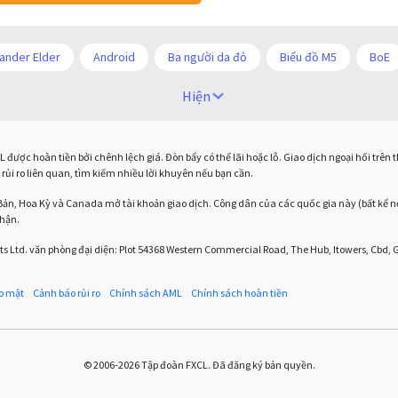
ander Elder
Android
Ba người da đỏ
Biểu đồ M5
BoE
COVI-19
COVID-19
CPI
Charles Dow
Cherry Blosso
Hiện
ố sức mạnh tương đối
Chốt lời
Con số xu hướng
Các mức Fib
được hoàn tiền bởi chênh lệch giá. Đòn bẩy có thể lãi hoặc lỗ. Giao dịch ngoại hối trên
Donald Trump Twitter
Dải Bollinger
Dừng lại
Dừng lỗ
rủi ro liên quan, tìm kiếm nhiều lời khuyên nếu bạn cần.
EUR / AUD
EUR / USD
EURCHF
EURGBP
EURJPY
Bản, Hoa Kỳ và Canada mở tài khoản giao dịch. Công dân của các quốc gia này (bất kể n
nhận.
eet
Fed
Fibonacci
Forex
Forex Factory
ForexLi
s Ltd. văn phòng đại diện: Plot 54368 Western Commercial Road, The Hub, Itowers, Cbd,
oại hối
Giáo dục Forex
Giáo dục ngoại hối
Giới hạn mua
o mật
Cảnh báo rủi ro
Chính sách AML
Chính sách hoàn tiền
Investing.com
Jack Schwager
Joe Biden
John Murphy
 u
Liên minh châu u
Lầm tưởng Forex
Lầm tưởng về Forex
© 2006-2026 Tập đoàn FXCL. Đã đăng ký bản quyền.
Margin Call
Margin call
MetaQuotes
MetaTrader 4