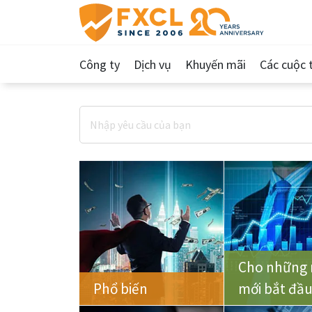
Công ty
Dịch vụ
Khuyến mãi
Các cuộc t
Cho những 
Phổ biến
mới bắt đầ