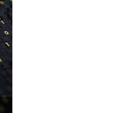
Donald Trump Twitter
Dải Bollinger
Dừng lại
Dừng lỗ
Dừng mua
EA
EA tester
ECB
ECN
ECN Copytrade
EMA
EUR
EUR / AUD
EUR / USD
EURCHF
EURGBP
EURJPY
EURUSD
Euro
Expert Advisor
Expert Advisors
FOMC