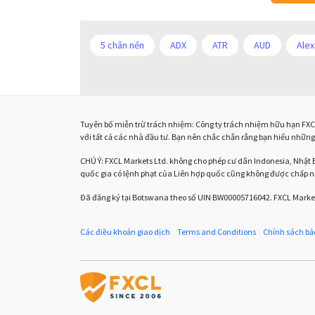
5 chân nến
ADX
ATR
AUD
Alex
Bảng lương phi nông nghiệp
CAD
CHF
Chuyên gia tư vấn
Chương trình IB
Chỉ s
Tuyên bố miễn trừ trách nhiệm: Công ty trách nhiệm hữu hạn FXCL 
DXY
DailyFX
Doji
Donald Trump
với tất cả các nhà đầu tư. Bạn nên chắc chắn rằng bạn hiểu những 
ECN
ECN Copytrade
EMA
EUR
CHÚ Ý:
FXCL Markets Ltd. không cho phép cư dân Indonesia, Nhật 
quốc gia có lệnh phạt của Liên hợp quốc cũng không được chấp 
Expert Advisors
FOMC
FXCL
FXStr
Đã đăng ký tại Botswana theo số UIN BW00005716042. FXCL Market
GBPJPY
GBPUSD
GDP
Giao dịch ng
Các điều khoản giao dịch
Terms and Conditions
Chính sách bả
HĐH
IB
ICO
IDR
Interbank
Kẻ lừa đảo ngoại hối
LAK
Liên minh Châu
M30
M5
MA 200
MAM
MT4