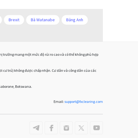
Hoa Kỳ
Hình chữ nhật
HĐH
IB
ICO
IDR
Brexit
Bà Watanabe
Bảng Anh
Interbank
Investing.com
m
Chia sẻ hoa hồng IB
Chuyên gia cố vấn
Jack Schwager
Joe Biden
onacci
Cắt lỗ
Cố vấn chuyên gia
D1
John Murphy
 thị trường mang một mức độ rủi ro cao và có thể không phù hợp
Dừng mua
EA
EA tester
ECB
Khóa học ngoại hối
EURUSD
Euro
Expert Advisor
ơi cư trú) không được chấp nhận. Cư dân và công dân của các
Kênh đi ngang
ve
GBP
GBP / JPY
GBP / USD
 Gaborone, Botswana.
Kẻ lừa đảo ngoại hối
LAK
H1
H4
Hoa Kỳ
Hình chữ nhật
Liên minh Châu u
Email:
support
@
fxclearing
.
com
Khóa học ngoại hối
Kênh đi ngang
Liên minh châu u
Lệnh giới hạn
Lợi nhuận
M15
Lầm tưởng Forex
Metatrader 4
Micro Cent
Mini