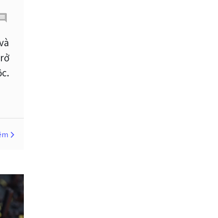
Cherry Blossom
Chia sẻ hoa hồng IB
 và
trở
Chuyên gia cố vấn
ộc.
Chuyên gia tư vấn
Chương trình IB
Chỉ số sức mạnh tương đối
hêm
Chốt lời
Con số xu hướng
Các mức Fibonacci
Cắt lỗ
Cố vấn chuyên gia
D1
DXY
DailyFX
Doji
Donald Trump