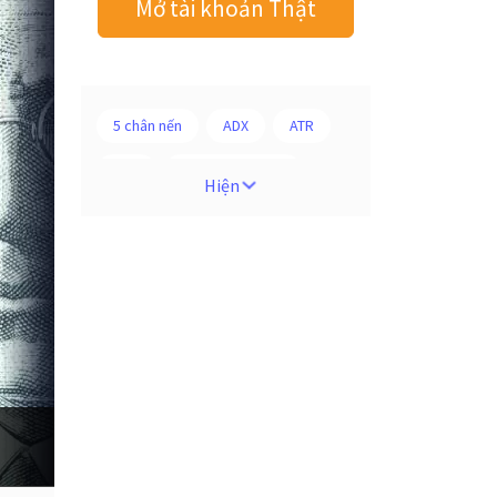
Mở tài khoản Thật
5 chân nến
ADX
ATR
AUD
Alexander Elder
Hiện
Android
Ba người da đỏ
Biểu đồ M5
BoE
Brexit
Bà Watanabe
Bảng Anh
Bảng lương phi nông nghiệp
CAD
CHF
COVI-19
COVID-19
CPI
Charles Dow