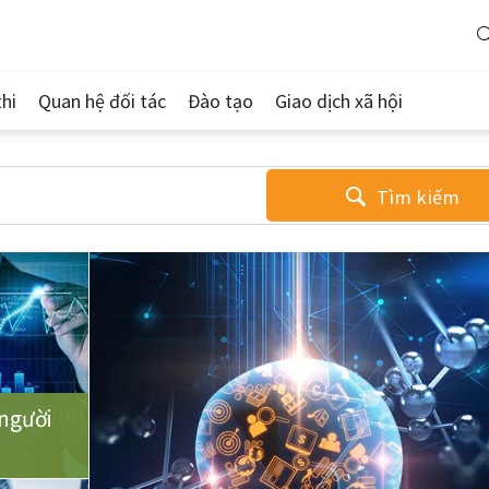
hi
Quan hệ đối tác
Đào tạo
Giao dịch xã hội
Tìm kiếm
người
u