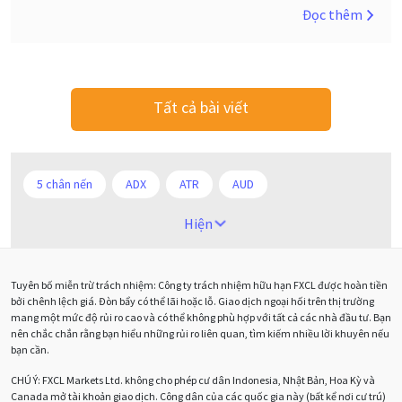
Đọc thêm
Tất cả bài viết
5 chân nến
ADX
ATR
AUD
Alexander Elder
Android
Ba người da đỏ
Hiện
Biểu đồ M5
BoE
Brexit
Bà Watanabe
Tuyên bố miễn trừ trách nhiệm: Công ty trách nhiệm hữu hạn FXCL được hoàn tiền
Bảng Anh
Bảng lương phi nông nghiệp
CAD
bởi chênh lệch giá. Đòn bẩy có thể lãi hoặc lỗ. Giao dịch ngoại hối trên thị trường
mang một mức độ rủi ro cao và có thể không phù hợp với tất cả các nhà đầu tư. Bạn
CHF
COVI-19
COVID-19
CPI
Charles Dow
nên chắc chắn rằng bạn hiểu những rủi ro liên quan, tìm kiếm nhiều lời khuyên nếu
bạn cần.
Cherry Blossom
Chia sẻ hoa hồng IB
CHÚ Ý:
FXCL Markets Ltd. không cho phép cư dân Indonesia, Nhật Bản, Hoa Kỳ và
Canada mở tài khoản giao dịch. Công dân của các quốc gia này (bất kể nơi cư trú)