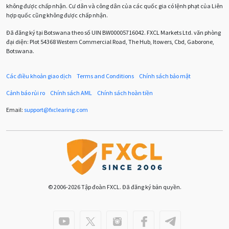
Chuyên gia cố vấn
Chuyên gia tư vấn
không được chấp nhận. Cư dân và công dân của các quốc gia có lệnh phạt của Liên
hợp quốc cũng không được chấp nhận.
Chương trình IB
Chỉ số sức mạnh tương đối
Chốt lời
Đã đăng ký tại Botswana theo số UIN BW00005716042. FXCL Markets Ltd. văn phòng
đại diện: Plot 54368 Western Commercial Road, The Hub, Itowers, Cbd, Gaborone,
Con số xu hướng
Các mức Fibonacci
Cắt lỗ
Botswana.
Cố vấn chuyên gia
D1
DXY
DailyFX
Doji
Các điều khoản giao dịch
Terms and Conditions
Chính sách bảo mật
Donald Trump
Donald Trump Twitter
Dải Bollinger
Cảnh báo rủi ro
Chính sách AML
Chính sách hoàn tiền
Dừng lại
Dừng lỗ
Dừng mua
EA
Email:
support
@
fxclearing
.
com
EA tester
ECB
ECN
ECN Copytrade
EMA
EUR
EUR / AUD
EUR / USD
EURCHF
EURGBP
EURJPY
EURUSD
Euro
© 2006-2026 Tập đoàn FXCL. Đã đăng ký bản quyền.
Expert Advisor
Expert Advisors
FOMC
FXCL
FXStreet
Fed
Fibonacci
Forex