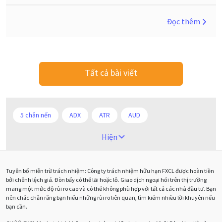
Đọc thêm
Tất cả bài viết
5 chân nến
ADX
ATR
AUD
Alexander Elder
Android
Ba người da đỏ
Hiện
Biểu đồ M5
BoE
Brexit
Bà Watanabe
Tuyên bố miễn trừ trách nhiệm: Công ty trách nhiệm hữu hạn FXCL được hoàn tiền
Bảng Anh
Bảng lương phi nông nghiệp
CAD
bởi chênh lệch giá. Đòn bẩy có thể lãi hoặc lỗ. Giao dịch ngoại hối trên thị trường
mang một mức độ rủi ro cao và có thể không phù hợp với tất cả các nhà đầu tư. Bạn
CHF
COVI-19
COVID-19
CPI
Charles Dow
nên chắc chắn rằng bạn hiểu những rủi ro liên quan, tìm kiếm nhiều lời khuyên nếu
bạn cần.
Cherry Blossom
Chia sẻ hoa hồng IB