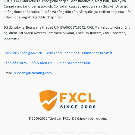
CHÚ Ý:
FXCL Markets Ltd. không cho phép cư dân Indonesia, Nhật Bản, Hoa Kỳ và
Canada mở tài khoản giao dịch. Công dân của các quốc gia này (bất kể nơi cư trú)
Chuyên gia cố vấn
Chuyên gia tư vấn
không được chấp nhận. Cư dân và công dân của các quốc gia có lệnh phạt của Liên
hợp quốc cũng không được chấp nhận.
Chương trình IB
Chỉ số sức mạnh tương đối
Chốt lời
Đã đăng ký tại Botswana theo số UIN BW00005716042. FXCL Markets Ltd. văn phòng
đại diện: Plot 54368 Western Commercial Road, The Hub, Itowers, Cbd, Gaborone,
Con số xu hướng
Các mức Fibonacci
Cắt lỗ
Botswana.
Cố vấn chuyên gia
D1
DXY
DailyFX
Doji
Các điều khoản giao dịch
Terms and Conditions
Chính sách bảo mật
Donald Trump
Donald Trump Twitter
Dải Bollinger
Cảnh báo rủi ro
Chính sách AML
Chính sách hoàn tiền
Dừng lại
Dừng lỗ
Dừng mua
EA
Email:
support
@
fxclearing
.
com
EA tester
ECB
ECN
ECN Copytrade
EMA
EUR
EUR / AUD
EUR / USD
EURCHF
EURGBP
EURJPY
EURUSD
Euro
© 2006-2026 Tập đoàn FXCL. Đã đăng ký bản quyền.
Expert Advisor
Expert Advisors
FOMC
FXCL
FXStreet
Fed
Fibonacci
Forex