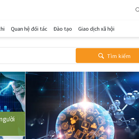
hi
Quan hệ đối tác
Đào tạo
Giao dịch xã hội
Tìm kiếm
người
u