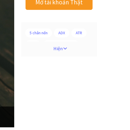
Mở tài khoản Thật
5 chân nến
ADX
ATR
AUD
Alexander Elder
Hiện
Android
Ba người da đỏ
Biểu đồ M5
BoE
Brexit
Bà Watanabe
Bảng Anh
Bảng lương phi nông nghiệp
CAD
CHF
COVI-19
COVID-19
CPI
Charles Dow