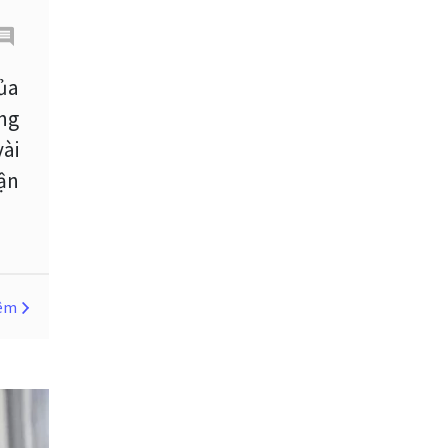
Cherry Blossom
Chia sẻ hoa hồng IB
của
úng
Chuyên gia cố vấn
vài
Chuyên gia tư vấn
cận
Chương trình IB
Chỉ số sức mạnh tương đối
Chốt lời
Con số xu hướng
hêm
Các mức Fibonacci
Cắt lỗ
Cố vấn chuyên gia
D1
DXY
DailyFX
Doji
Donald Trump