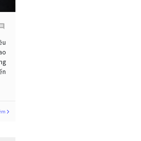
FXCL
FXStreet
Fed
Fibonacci
Forex
Forex Factory
ForexLive
iều
iao
GBP
GBP / JPY
ng
GBP / USD
GBPJPY
ến
GBPUSD
GDP
Giao dịch ngoại hối
Giáo dục Forex
hêm
Giáo dục ngoại hối
Giới hạn mua
H1
H4