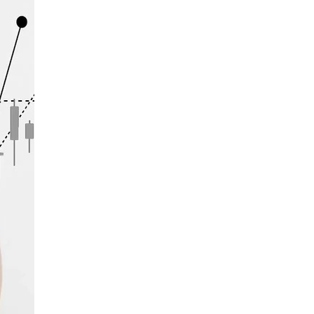
Hoa Kỳ
Hình chữ nhật
HĐH
IB
ICO
IDR
Interbank
Investing.com
Jack Schwager
Joe Biden
John Murphy
Khóa học ngoại hối
Kênh đi ngang
Kẻ lừa đảo ngoại hối
LAK
Liên minh Châu u
Liên minh châu u
Lầm tưởng Forex