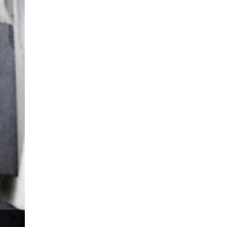
Donald Trump Twitter
Dải Bollinger
Dừng lại
Dừng lỗ
Dừng mua
EA
EA tester
ECB
ECN
ECN Copytrade
EMA
EUR
EUR / AUD
EUR / USD
EURCHF
EURGBP
EURJPY
EURUSD
Euro
Expert Advisor
Expert Advisors
FOMC