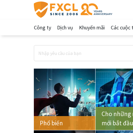
Công ty
Dịch vụ
Khuyến mãi
Các cuộc t
Cho những 
Phổ biến
mới bắt đầ