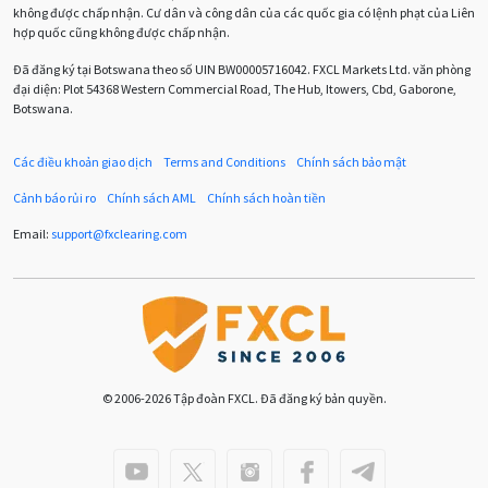
Chuyên gia cố vấn
Chuyên gia tư vấn
không được chấp nhận. Cư dân và công dân của các quốc gia có lệnh phạt của Liên
hợp quốc cũng không được chấp nhận.
Chương trình IB
Chỉ số sức mạnh tương đối
Chốt lời
Đã đăng ký tại Botswana theo số UIN BW00005716042. FXCL Markets Ltd. văn phòng
đại diện: Plot 54368 Western Commercial Road, The Hub, Itowers, Cbd, Gaborone,
Con số xu hướng
Các mức Fibonacci
Cắt lỗ
Botswana.
Cố vấn chuyên gia
D1
DXY
DailyFX
Doji
Các điều khoản giao dịch
Terms and Conditions
Chính sách bảo mật
Donald Trump
Donald Trump Twitter
Dải Bollinger
Cảnh báo rủi ro
Chính sách AML
Chính sách hoàn tiền
Dừng lại
Dừng lỗ
Dừng mua
EA
Email:
support
@
fxclearing
.
com
EA tester
ECB
ECN
ECN Copytrade
EMA
EUR
EUR / AUD
EUR / USD
EURCHF
EURGBP
EURJPY
EURUSD
Euro
© 2006-2026 Tập đoàn FXCL. Đã đăng ký bản quyền.
Expert Advisor
Expert Advisors
FOMC
FXCL
FXStreet
Fed
Fibonacci
Forex