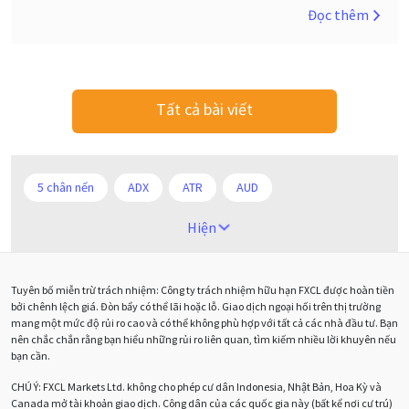
Đọc thêm
Tất cả bài viết
5 chân nến
ADX
ATR
AUD
Alexander Elder
Android
Ba người da đỏ
Hiện
Biểu đồ M5
BoE
Brexit
Bà Watanabe
Tuyên bố miễn trừ trách nhiệm: Công ty trách nhiệm hữu hạn FXCL được hoàn tiền
Bảng Anh
Bảng lương phi nông nghiệp
CAD
bởi chênh lệch giá. Đòn bẩy có thể lãi hoặc lỗ. Giao dịch ngoại hối trên thị trường
mang một mức độ rủi ro cao và có thể không phù hợp với tất cả các nhà đầu tư. Bạn
CHF
COVI-19
COVID-19
CPI
Charles Dow
nên chắc chắn rằng bạn hiểu những rủi ro liên quan, tìm kiếm nhiều lời khuyên nếu
bạn cần.
Cherry Blossom
Chia sẻ hoa hồng IB
CHÚ Ý:
FXCL Markets Ltd. không cho phép cư dân Indonesia, Nhật Bản, Hoa Kỳ và
Canada mở tài khoản giao dịch. Công dân của các quốc gia này (bất kể nơi cư trú)