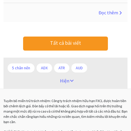
Đọc thêm
Tất cả bài viết
5 chân nến
ADX
ATR
AUD
Alexander Elder
Android
Ba người da đỏ
Hiện
Biểu đồ M5
BoE
Brexit
Bà Watanabe
Tuyên bố miễn trừ trách nhiệm: Công ty trách nhiệm hữu hạn FXCL được hoàn tiền
Bảng Anh
Bảng lương phi nông nghiệp
CAD
bởi chênh lệch giá. Đòn bẩy có thể lãi hoặc lỗ. Giao dịch ngoại hối trên thị trường
mang một mức độ rủi ro cao và có thể không phù hợp với tất cả các nhà đầu tư. Bạn
CHF
COVI-19
COVID-19
CPI
Charles Dow
nên chắc chắn rằng bạn hiểu những rủi ro liên quan, tìm kiếm nhiều lời khuyên nếu
bạn cần.
Cherry Blossom
Chia sẻ hoa hồng IB