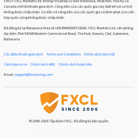
CHÚ Ý:
FXCL Markets Ltd. không cho phép cư dân Indonesia, Nhật Bản, Hoa Kỳ và
Canada mở tài khoản giao dịch. Công dân của các quốc gia này (bất kể nơi cư trú)
Chuyên gia cố vấn
Chuyên gia tư vấn
không được chấp nhận. Cư dân và công dân của các quốc gia có lệnh phạt của Liên
hợp quốc cũng không được chấp nhận.
Chương trình IB
Chỉ số sức mạnh tương đối
Chốt lời
Đã đăng ký tại Botswana theo số UIN BW00005716042. FXCL Markets Ltd. văn phòng
đại diện: Plot 54368 Western Commercial Road, The Hub, Itowers, Cbd, Gaborone,
Con số xu hướng
Các mức Fibonacci
Cắt lỗ
Botswana.
Cố vấn chuyên gia
D1
DXY
DailyFX
Doji
Các điều khoản giao dịch
Terms and Conditions
Chính sách bảo mật
Donald Trump
Donald Trump Twitter
Dải Bollinger
Cảnh báo rủi ro
Chính sách AML
Chính sách hoàn tiền
Dừng lại
Dừng lỗ
Dừng mua
EA
Email:
support
@
fxclearing
.
com
EA tester
ECB
ECN
ECN Copytrade
EMA
EUR
EUR / AUD
EUR / USD
EURCHF
EURGBP
EURJPY
EURUSD
Euro
© 2006-2026 Tập đoàn FXCL. Đã đăng ký bản quyền.
Expert Advisor
Expert Advisors
FOMC
FXCL
FXStreet
Fed
Fibonacci
Forex