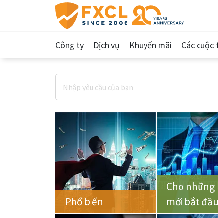
Công ty
Dịch vụ
Khuyến mãi
Các cuộc t
Cho những 
Phổ biến
mới bắt đầ