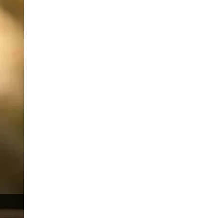
Hoa Kỳ
Hình chữ nhật
HĐH
IB
ICO
IDR
Interbank
Investing.com
Jack Schwager
Joe Biden
John Murphy
Khóa học ngoại hối
Kênh đi ngang
Kẻ lừa đảo ngoại hối
LAK
Liên minh Châu u
Liên minh châu u
Lầm tưởng Forex