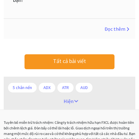
Đọc thêm
Tất cả bài viết
5 chân nến
ADX
ATR
AUD
Alexander Elder
Android
Ba người da đỏ
Hiện
Biểu đồ M5
BoE
Brexit
Bà Watanabe
Tuyên bố miễn trừ trách nhiệm: Công ty trách nhiệm hữu hạn FXCL được hoàn tiền
Bảng Anh
Bảng lương phi nông nghiệp
CAD
bởi chênh lệch giá. Đòn bẩy có thể lãi hoặc lỗ. Giao dịch ngoại hối trên thị trường
mang một mức độ rủi ro cao và có thể không phù hợp với tất cả các nhà đầu tư. Bạn
CHF
COVI-19
COVID-19
CPI
Charles Dow