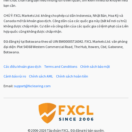
nên chắc chắn rằng bạn hiểu những rủi ro liên quan, tìm kiếm nhiều lời khuyên nếu
bạn cần.
Cherry Blossom
Chia sẻ hoa hồng IB
CHÚ Ý:
FXCL Markets Ltd. không cho phép cư dân Indonesia, Nhật Bản, Hoa Kỳ và
Canada mở tài khoản giao dịch. Công dân của các quốc gia này (bất kể nơi cư trú)
Chuyên gia cố vấn
Chuyên gia tư vấn
không được chấp nhận. Cư dân và công dân của các quốc gia có lệnh phạt của Liên
hợp quốc cũng không được chấp nhận.
Chương trình IB
Chỉ số sức mạnh tương đối
Chốt lời
Đã đăng ký tại Botswana theo số UIN BW00005716042. FXCL Markets Ltd. văn phòng
đại diện: Plot 54368 Western Commercial Road, The Hub, Itowers, Cbd, Gaborone,
Con số xu hướng
Các mức Fibonacci
Cắt lỗ
Botswana.
Cố vấn chuyên gia
D1
DXY
DailyFX
Doji
Các điều khoản giao dịch
Terms and Conditions
Chính sách bảo mật
Donald Trump
Donald Trump Twitter
Dải Bollinger
Cảnh báo rủi ro
Chính sách AML
Chính sách hoàn tiền
Dừng lại
Dừng lỗ
Dừng mua
EA
Email:
support
@
fxclearing
.
com
EA tester
ECB
ECN
ECN Copytrade
EMA
EUR
EUR / AUD
EUR / USD
EURCHF
EURGBP
EURJPY
EURUSD
Euro
© 2006-2026 Tập đoàn FXCL. Đã đăng ký bản quyền.