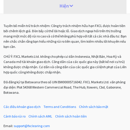
Alexander Elder
Android
Ba người da đỏ
Hiện
Biểu đồ M5
BoE
Brexit
Bà Watanabe
Tuyên bố miễn trừ trách nhiệm: Công ty trách nhiệm hữu hạn FXCL được hoàn tiền
Bảng Anh
Bảng lương phi nông nghiệp
CAD
bởi chênh lệch giá. Đòn bẩy có thể lãi hoặc lỗ. Giao dịch ngoại hối trên thị trường
mang một mức độ rủi ro cao và có thể không phù hợp với tất cả các nhà đầu tư. Bạn
CHF
COVI-19
COVID-19
CPI
Charles Dow
nên chắc chắn rằng bạn hiểu những rủi ro liên quan, tìm kiếm nhiều lời khuyên nếu
bạn cần.
Cherry Blossom
Chia sẻ hoa hồng IB
CHÚ Ý:
FXCL Markets Ltd. không cho phép cư dân Indonesia, Nhật Bản, Hoa Kỳ và
Canada mở tài khoản giao dịch. Công dân của các quốc gia này (bất kể nơi cư trú)
Chuyên gia cố vấn
Chuyên gia tư vấn
không được chấp nhận. Cư dân và công dân của các quốc gia có lệnh phạt của Liên
hợp quốc cũng không được chấp nhận.
Chương trình IB
Chỉ số sức mạnh tương đối
Chốt lời
Đã đăng ký tại Botswana theo số UIN BW00005716042. FXCL Markets Ltd. văn phòng
đại diện: Plot 54368 Western Commercial Road, The Hub, Itowers, Cbd, Gaborone,
Con số xu hướng
Các mức Fibonacci
Cắt lỗ
Botswana.
Cố vấn chuyên gia
D1
DXY
DailyFX
Doji
Các điều khoản giao dịch
Terms and Conditions
Chính sách bảo mật
Donald Trump
Donald Trump Twitter
Dải Bollinger
Cảnh báo rủi ro
Chính sách AML
Chính sách hoàn tiền
Dừng lại
Dừng lỗ
Dừng mua
EA
Email:
support
@
fxclearing
.
com