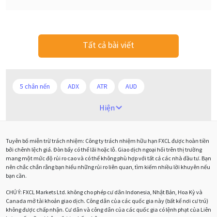
Tất cả bài viết
5 chân nến
ADX
ATR
AUD
Alexander Elder
Android
Ba người da đỏ
Hiện
Biểu đồ M5
BoE
Brexit
Bà Watanabe
Tuyên bố miễn trừ trách nhiệm: Công ty trách nhiệm hữu hạn FXCL được hoàn tiền
Bảng Anh
Bảng lương phi nông nghiệp
CAD
bởi chênh lệch giá. Đòn bẩy có thể lãi hoặc lỗ. Giao dịch ngoại hối trên thị trường
mang một mức độ rủi ro cao và có thể không phù hợp với tất cả các nhà đầu tư. Bạn
CHF
COVI-19
COVID-19
CPI
Charles Dow
nên chắc chắn rằng bạn hiểu những rủi ro liên quan, tìm kiếm nhiều lời khuyên nếu
bạn cần.
Cherry Blossom
Chia sẻ hoa hồng IB
CHÚ Ý:
FXCL Markets Ltd. không cho phép cư dân Indonesia, Nhật Bản, Hoa Kỳ và
Canada mở tài khoản giao dịch. Công dân của các quốc gia này (bất kể nơi cư trú)
Chuyên gia cố vấn
Chuyên gia tư vấn
không được chấp nhận. Cư dân và công dân của các quốc gia có lệnh phạt của Liên