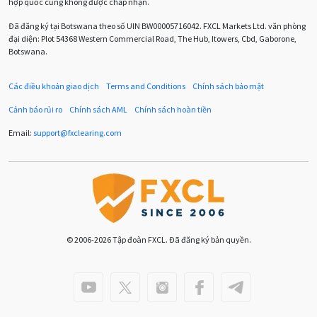
hợp quốc cũng không được chấp nhận.
Chương trình IB
Chỉ số sức mạnh tương đối
Chốt lời
Đã đăng ký tại Botswana theo số UIN BW00005716042. FXCL Markets Ltd. văn phòng
đại diện: Plot 54368 Western Commercial Road, The Hub, Itowers, Cbd, Gaborone,
Con số xu hướng
Các mức Fibonacci
Cắt lỗ
Botswana.
Cố vấn chuyên gia
D1
DXY
DailyFX
Doji
Các điều khoản giao dịch
Terms and Conditions
Chính sách bảo mật
Donald Trump
Donald Trump Twitter
Dải Bollinger
Cảnh báo rủi ro
Chính sách AML
Chính sách hoàn tiền
Dừng lại
Dừng lỗ
Dừng mua
EA
Email:
support
@
fxclearing
.
com
EA tester
ECB
ECN
ECN Copytrade
EMA
EUR
EUR / AUD
EUR / USD
EURCHF
EURGBP
EURJPY
EURUSD
Euro
© 2006-2026 Tập đoàn FXCL. Đã đăng ký bản quyền.
Expert Advisor
Expert Advisors
FOMC
FXCL
FXStreet
Fed
Fibonacci
Forex
Forex Factory
ForexLive
GBP
GBP / JPY