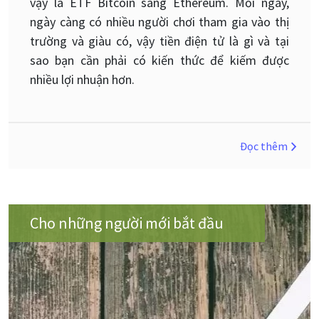
vậy là ETF Bitcoin sang Ethereum. Mỗi ngày,
ngày càng có nhiều người chơi tham gia vào thị
trường và giàu có, vậy tiền điện tử là gì và tại
sao bạn cần phải có kiến thức để kiếm được
nhiều lợi nhuận hơn.
Đọc thêm
Cho những người mới bắt đầu