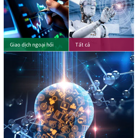
Giao dịch ngoại hối
Tất cả