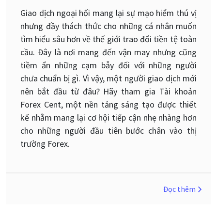
Giao dịch ngoại hối mang lại sự mạo hiểm thú vị
nhưng đầy thách thức cho những cá nhân muốn
tìm hiểu sâu hơn về thế giới trao đổi tiền tệ toàn
cầu. Đây là nơi mang đến vận may nhưng cũng
tiềm ẩn những cạm bẫy đối với những người
chưa chuẩn bị gì. Vì vậy, một người giao dịch mới
nên bắt đầu từ đâu? Hãy tham gia Tài khoản
Forex Cent, một nền tảng sáng tạo được thiết
kế nhằm mang lại cơ hội tiếp cận nhẹ nhàng hơn
cho những người đầu tiên bước chân vào thị
trường Forex.
Đọc thêm