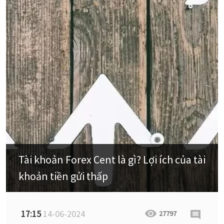
Tài khoản Forex Cent là gì? Lợi ích của tài
khoản tiền gửi thấp
17:15
14-06-2024
27797