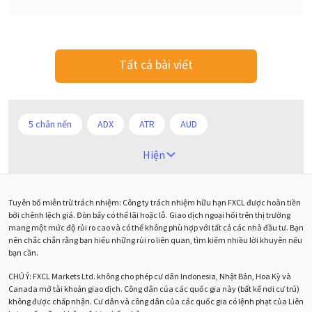
Tất cả bài viết
5 chân nến
ADX
ATR
AUD
Alexander Elder
Android
Ba người da đỏ
Hiện
Biểu đồ M5
BoE
Brexit
Bà Watanabe
Tuyên bố miễn trừ trách nhiệm: Công ty trách nhiệm hữu hạn FXCL được hoàn tiền
Bảng Anh
Bảng lương phi nông nghiệp
CAD
bởi chênh lệch giá. Đòn bẩy có thể lãi hoặc lỗ. Giao dịch ngoại hối trên thị trường
mang một mức độ rủi ro cao và có thể không phù hợp với tất cả các nhà đầu tư. Bạn
CHF
COVI-19
COVID-19
CPI
Charles Dow
nên chắc chắn rằng bạn hiểu những rủi ro liên quan, tìm kiếm nhiều lời khuyên nếu
bạn cần.
Cherry Blossom
Chia sẻ hoa hồng IB
CHÚ Ý:
FXCL Markets Ltd. không cho phép cư dân Indonesia, Nhật Bản, Hoa Kỳ và
Canada mở tài khoản giao dịch. Công dân của các quốc gia này (bất kể nơi cư trú)
Chuyên gia cố vấn
Chuyên gia tư vấn
không được chấp nhận. Cư dân và công dân của các quốc gia có lệnh phạt của Liên