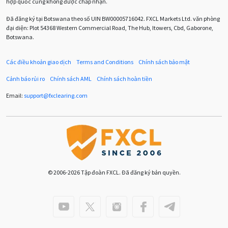
hợp quốc cũng không được chấp nhận.
Chương trình IB
Chỉ số sức mạnh tương đối
Chốt lời
Đã đăng ký tại Botswana theo số UIN BW00005716042. FXCL Markets Ltd. văn phòng
đại diện: Plot 54368 Western Commercial Road, The Hub, Itowers, Cbd, Gaborone,
Con số xu hướng
Các mức Fibonacci
Cắt lỗ
Botswana.
Cố vấn chuyên gia
D1
DXY
DailyFX
Doji
Các điều khoản giao dịch
Terms and Conditions
Chính sách bảo mật
Donald Trump
Donald Trump Twitter
Dải Bollinger
Cảnh báo rủi ro
Chính sách AML
Chính sách hoàn tiền
Dừng lại
Dừng lỗ
Dừng mua
EA
Email:
support
@
fxclearing
.
com
EA tester
ECB
ECN
ECN Copytrade
EMA
EUR
EUR / AUD
EUR / USD
EURCHF
EURGBP
EURJPY
EURUSD
Euro
© 2006-2026 Tập đoàn FXCL. Đã đăng ký bản quyền.
Expert Advisor
Expert Advisors
FOMC
FXCL
FXStreet
Fed
Fibonacci
Forex
Forex Factory
ForexLive
GBP
GBP / JPY