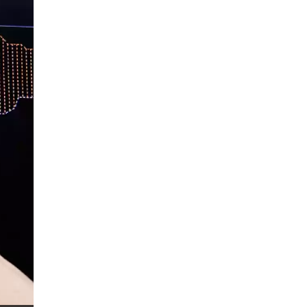
Donald Trump Twitter
Dải Bollinger
Dừng lại
Dừng lỗ
Dừng mua
EA
EA tester
ECB
ECN
ECN Copytrade
EMA
EUR
EUR / AUD
EUR / USD
EURCHF
EURGBP
EURJPY
EURUSD
Euro
Expert Advisor
Expert Advisors
FOMC