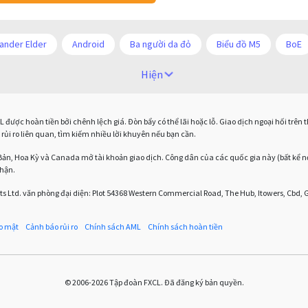
ander Elder
Android
Ba người da đỏ
Biểu đồ M5
BoE
COVI-19
COVID-19
CPI
Charles Dow
Cherry Blosso
Hiện
ố sức mạnh tương đối
Chốt lời
Con số xu hướng
Các mức Fib
được hoàn tiền bởi chênh lệch giá. Đòn bẩy có thể lãi hoặc lỗ. Giao dịch ngoại hối trên
Donald Trump Twitter
Dải Bollinger
Dừng lại
Dừng lỗ
rủi ro liên quan, tìm kiếm nhiều lời khuyên nếu bạn cần.
EUR / AUD
EUR / USD
EURCHF
EURGBP
EURJPY
Bản, Hoa Kỳ và Canada mở tài khoản giao dịch. Công dân của các quốc gia này (bất kể n
nhận.
eet
Fed
Fibonacci
Forex
Forex Factory
ForexLi
s Ltd. văn phòng đại diện: Plot 54368 Western Commercial Road, The Hub, Itowers, Cbd,
oại hối
Giáo dục Forex
Giáo dục ngoại hối
Giới hạn mua
o mật
Cảnh báo rủi ro
Chính sách AML
Chính sách hoàn tiền
Investing.com
Jack Schwager
Joe Biden
John Murphy
 u
Liên minh châu u
Lầm tưởng Forex
Lầm tưởng về Forex
© 2006-2026 Tập đoàn FXCL. Đã đăng ký bản quyền.
Margin Call
Margin call
MetaQuotes
MetaTrader 4