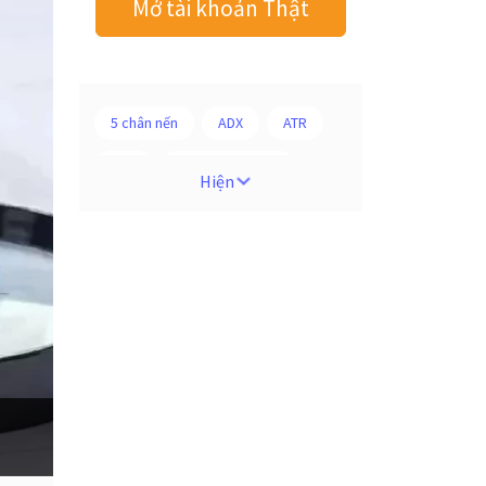
Mở tài khoản Thật
5 chân nến
ADX
ATR
AUD
Alexander Elder
Hiện
Android
Ba người da đỏ
Biểu đồ M5
BoE
Brexit
Bà Watanabe
Bảng Anh
Bảng lương phi nông nghiệp
CAD
CHF
COVI-19
COVID-19
CPI
Charles Dow