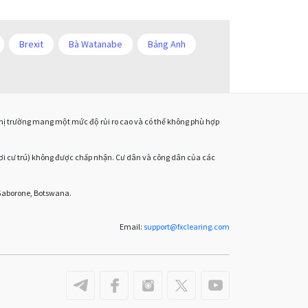
Hoa Kỳ
Hình chữ nhật
HĐH
IB
ICO
IDR
Brexit
Bà Watanabe
Bảng Anh
Interbank
Investing.com
m
Chia sẻ hoa hồng IB
Chuyên gia cố vấn
Jack Schwager
Joe Biden
onacci
Cắt lỗ
Cố vấn chuyên gia
D1
John Murphy
 thị trường mang một mức độ rủi ro cao và có thể không phù hợp
Dừng mua
EA
EA tester
ECB
Khóa học ngoại hối
EURUSD
Euro
Expert Advisor
ơi cư trú) không được chấp nhận. Cư dân và công dân của các
Kênh đi ngang
ve
GBP
GBP / JPY
GBP / USD
 Gaborone, Botswana.
Kẻ lừa đảo ngoại hối
LAK
H1
H4
Hoa Kỳ
Hình chữ nhật
Liên minh Châu u
Email:
support
@
fxclearing
.
com
Khóa học ngoại hối
Kênh đi ngang
Liên minh châu u
Lệnh giới hạn
Lợi nhuận
M15
Lầm tưởng Forex
Metatrader 4
Micro Cent
Mini