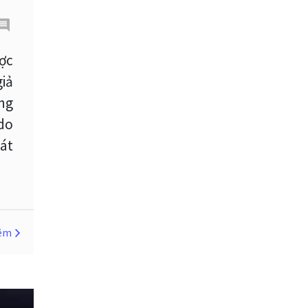
Cherry Blossom
Chia sẻ hoa hồng IB
ợc
giả
Chuyên gia cố vấn
ng
Chuyên gia tư vấn
 do
Chương trình IB
hát
Chỉ số sức mạnh tương đối
Chốt lời
Con số xu hướng
Các mức Fibonacci
Cắt lỗ
hêm
Cố vấn chuyên gia
D1
DXY
DailyFX
Doji
Donald Trump