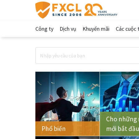
Công ty
Dịch vụ
Khuyến mãi
Các cuộc t
Cho những 
Phổ biến
mới bắt đầ