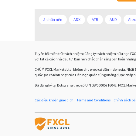
5 chân nến
ADX
ATR
AUD
Alex
Bảng lương phi nông nghiệp
CAD
CHF
Chuyên gia tư vấn
Chương trình IB
Chỉ s
Tuyên bố miễn trừ trách nhiệm: Công ty trách nhiệm hữu hạn FXCL 
DXY
DailyFX
Doji
Donald Trump
với tất cả các nhà đầu tư. Bạn nên chắc chắn rằng bạn hiểu những 
ECN
ECN Copytrade
EMA
EUR
CHÚ Ý:
FXCL Markets Ltd. không cho phép cư dân Indonesia, Nhật 
quốc gia có lệnh phạt của Liên hợp quốc cũng không được chấp 
Expert Advisors
FOMC
FXCL
FXStr
Đã đăng ký tại Botswana theo số UIN BW00005716042. FXCL Market
GBPJPY
GBPUSD
GDP
Giao dịch ng
Các điều khoản giao dịch
Terms and Conditions
Chính sách bả
HĐH
IB
ICO
IDR
Interbank
Kẻ lừa đảo ngoại hối
LAK
Liên minh Châu
M30
M5
MA 200
MAM
MT4