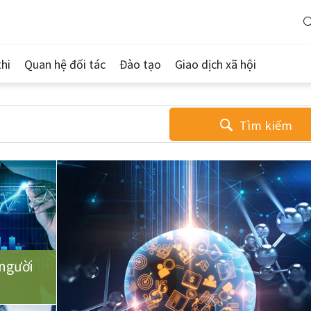
hi
Quan hệ đối tác
Đào tạo
Giao dịch xã hội
Tìm kiếm
người
u