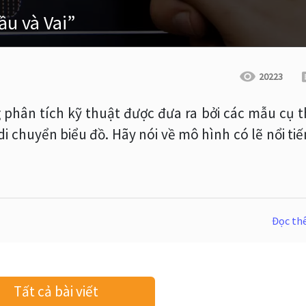
ầu và Vai”
20223
g phân tích kỹ thuật được đưa ra bởi các mẫu cụ 
i chuyển biểu đồ. Hãy nói về mô hình có lẽ nổi ti
Đọc t
Tất cả bài viết