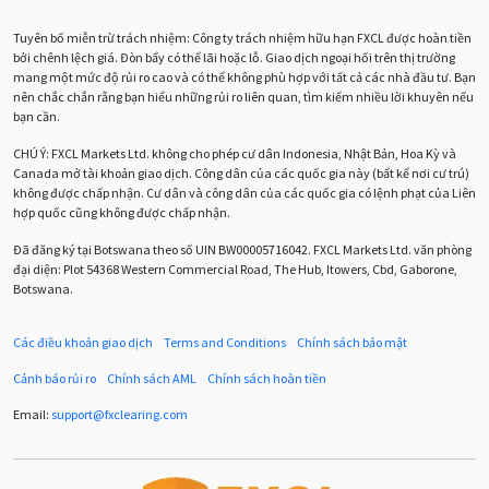
Biểu đồ M5
BoE
Brexit
Bà Watanabe
Tuyên bố miễn trừ trách nhiệm: Công ty trách nhiệm hữu hạn FXCL được hoàn tiền
Bảng Anh
Bảng lương phi nông nghiệp
CAD
bởi chênh lệch giá. Đòn bẩy có thể lãi hoặc lỗ. Giao dịch ngoại hối trên thị trường
mang một mức độ rủi ro cao và có thể không phù hợp với tất cả các nhà đầu tư. Bạn
CHF
COVI-19
COVID-19
CPI
Charles Dow
nên chắc chắn rằng bạn hiểu những rủi ro liên quan, tìm kiếm nhiều lời khuyên nếu
bạn cần.
Cherry Blossom
Chia sẻ hoa hồng IB
CHÚ Ý:
FXCL Markets Ltd. không cho phép cư dân Indonesia, Nhật Bản, Hoa Kỳ và
Canada mở tài khoản giao dịch. Công dân của các quốc gia này (bất kể nơi cư trú)
Chuyên gia cố vấn
Chuyên gia tư vấn
không được chấp nhận. Cư dân và công dân của các quốc gia có lệnh phạt của Liên
hợp quốc cũng không được chấp nhận.
Chương trình IB
Chỉ số sức mạnh tương đối
Chốt lời
Đã đăng ký tại Botswana theo số UIN BW00005716042. FXCL Markets Ltd. văn phòng
đại diện: Plot 54368 Western Commercial Road, The Hub, Itowers, Cbd, Gaborone,
Con số xu hướng
Các mức Fibonacci
Cắt lỗ
Botswana.
Cố vấn chuyên gia
D1
DXY
DailyFX
Doji
Các điều khoản giao dịch
Terms and Conditions
Chính sách bảo mật
Donald Trump
Donald Trump Twitter
Dải Bollinger
Cảnh báo rủi ro
Chính sách AML
Chính sách hoàn tiền
Dừng lại
Dừng lỗ
Dừng mua
EA
Email:
support
@
fxclearing
.
com
EA tester
ECB
ECN
ECN Copytrade
EMA