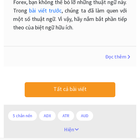
Forex, bạn không thể bỏ lỡ những thuật ngữ này.
Trong
bài viết trước
, chúng ta đã làm quen với
một số thuật ngữ. Vì vậy, hãy nắm bắt phần tiếp
theo của biệt ngữ hữu ích.
Đọc thêm
Tất cả bài viết
5 chân nến
ADX
ATR
AUD
Alexander Elder
Android
Ba người da đỏ
Hiện