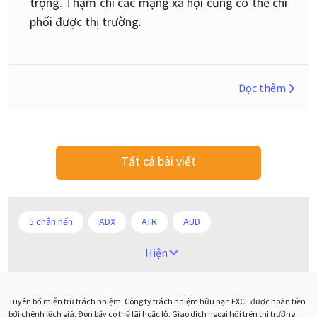
trọng. Thậm chí các mạng xã hội cũng có thể chi
phối được thị trường.
Đọc thêm
Tất cả bài viết
5 chân nến
ADX
ATR
AUD
Alexander Elder
Android
Ba người da đỏ
Hiện
Biểu đồ M5
BoE
Brexit
Bà Watanabe
Tuyên bố miễn trừ trách nhiệm: Công ty trách nhiệm hữu hạn FXCL được hoàn tiền
Bảng Anh
Bảng lương phi nông nghiệp
CAD
bởi chênh lệch giá. Đòn bẩy có thể lãi hoặc lỗ. Giao dịch ngoại hối trên thị trường