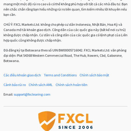
mang một mức độ rủi ro cao và có thể không phù hợp với tất cả các nhà đầu tư. Bạn
CHF
COVI-19
COVID-19
CPI
Charles Dow
nên chắc chắn rằng bạn hiểu những rủi ro liên quan, tìm kiếm nhiều lời khuyên nếu
bạn cần.
Cherry Blossom
Chia sẻ hoa hồng IB
CHÚ Ý:
FXCL Markets Ltd. không cho phép cư dân Indonesia, Nhật Bản, Hoa Kỳ và
Canada mở tài khoản giao dịch. Công dân của các quốc gia này (bất kể nơi cư trú)
Chuyên gia cố vấn
Chuyên gia tư vấn
không được chấp nhận. Cư dân và công dân của các quốc gia có lệnh phạt của Liên
hợp quốc cũng không được chấp nhận.
Chương trình IB
Chỉ số sức mạnh tương đối
Chốt lời
Đã đăng ký tại Botswana theo số UIN BW00005716042. FXCL Markets Ltd. văn phòng
đại diện: Plot 54368 Western Commercial Road, The Hub, Itowers, Cbd, Gaborone,
Con số xu hướng
Các mức Fibonacci
Cắt lỗ
Botswana.
Cố vấn chuyên gia
D1
DXY
DailyFX
Doji
Các điều khoản giao dịch
Terms and Conditions
Chính sách bảo mật
Donald Trump
Donald Trump Twitter
Dải Bollinger
Cảnh báo rủi ro
Chính sách AML
Chính sách hoàn tiền
Dừng lại
Dừng lỗ
Dừng mua
EA
Email:
support
@
fxclearing
.
com
EA tester
ECB
ECN
ECN Copytrade
EMA
EUR
EUR / AUD
EUR / USD
EURCHF
EURGBP
EURJPY
EURUSD
Euro