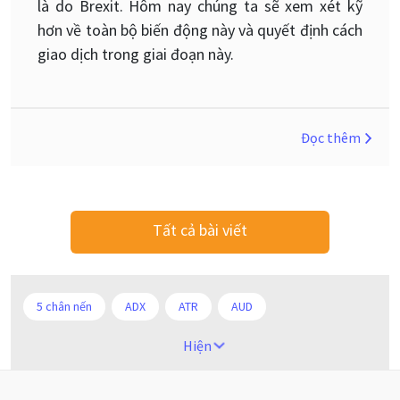
là do Brexit. Hôm nay chúng ta sẽ xem xét kỹ
hơn về toàn bộ biến động này và quyết định cách
giao dịch trong giai đoạn này.
Đọc thêm
Tất cả bài viết
5 chân nến
ADX
ATR
AUD
Alexander Elder
Android
Ba người da đỏ
Hiện
Biểu đồ M5
BoE
Brexit
Bà Watanabe