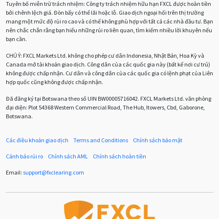
Tuyên bố miễn trừ trách nhiệm: Công ty trách nhiệm hữu hạn FXCL được hoàn tiền
Bảng Anh
Bảng lương phi nông nghiệp
CAD
bởi chênh lệch giá. Đòn bẩy có thể lãi hoặc lỗ. Giao dịch ngoại hối trên thị trường
mang một mức độ rủi ro cao và có thể không phù hợp với tất cả các nhà đầu tư. Bạn
CHF
COVI-19
COVID-19
CPI
Charles Dow
nên chắc chắn rằng bạn hiểu những rủi ro liên quan, tìm kiếm nhiều lời khuyên nếu
bạn cần.
Cherry Blossom
Chia sẻ hoa hồng IB
CHÚ Ý:
FXCL Markets Ltd. không cho phép cư dân Indonesia, Nhật Bản, Hoa Kỳ và
Canada mở tài khoản giao dịch. Công dân của các quốc gia này (bất kể nơi cư trú)
Chuyên gia cố vấn
Chuyên gia tư vấn
không được chấp nhận. Cư dân và công dân của các quốc gia có lệnh phạt của Liên
hợp quốc cũng không được chấp nhận.
Chương trình IB
Chỉ số sức mạnh tương đối
Chốt lời
Đã đăng ký tại Botswana theo số UIN BW00005716042. FXCL Markets Ltd. văn phòng
đại diện: Plot 54368 Western Commercial Road, The Hub, Itowers, Cbd, Gaborone,
Con số xu hướng
Các mức Fibonacci
Cắt lỗ
Botswana.
Cố vấn chuyên gia
D1
DXY
DailyFX
Doji
Các điều khoản giao dịch
Terms and Conditions
Chính sách bảo mật
Donald Trump
Donald Trump Twitter
Dải Bollinger
Cảnh báo rủi ro
Chính sách AML
Chính sách hoàn tiền
Dừng lại
Dừng lỗ
Dừng mua
EA
Email:
support
@
fxclearing
.
com
EA tester
ECB
ECN
ECN Copytrade
EMA
EUR
EUR / AUD
EUR / USD
EURCHF