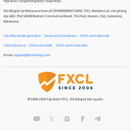
hợp quốc cũng không được chấp nhận.
Chương trình IB
Chỉ số sức mạnh tương đối
Chốt lời
Đã đăng ký tại Botswana theo số UIN BW00005716042. FXCL Markets Ltd. văn phòng
đại diện: Plot 54368 Western Commercial Road, The Hub, Itowers, Cbd, Gaborone,
Con số xu hướng
Các mức Fibonacci
Cắt lỗ
Botswana.
Cố vấn chuyên gia
D1
DXY
DailyFX
Doji
Các điều khoản giao dịch
Terms and Conditions
Chính sách bảo mật
Donald Trump
Donald Trump Twitter
Dải Bollinger
Cảnh báo rủi ro
Chính sách AML
Chính sách hoàn tiền
Dừng lại
Dừng lỗ
Dừng mua
EA
Email:
support
@
fxclearing
.
com
EA tester
ECB
ECN
ECN Copytrade
EMA
EUR
EUR / AUD
EUR / USD
EURCHF
EURGBP
EURJPY
EURUSD
Euro
© 2006-2026 Tập đoàn FXCL. Đã đăng ký bản quyền.
Expert Advisor
Expert Advisors
FOMC
FXCL
FXStreet
Fed
Fibonacci
Forex
Forex Factory
ForexLive
GBP
GBP / JPY