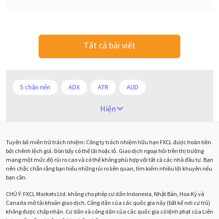
Tất cả bài viết
5 chân nến
ADX
ATR
AUD
Alexander Elder
Android
Ba người da đỏ
Hiện
Biểu đồ M5
BoE
Brexit
Bà Watanabe
Tuyên bố miễn trừ trách nhiệm: Công ty trách nhiệm hữu hạn FXCL được hoàn tiền
Bảng Anh
Bảng lương phi nông nghiệp
CAD
bởi chênh lệch giá. Đòn bẩy có thể lãi hoặc lỗ. Giao dịch ngoại hối trên thị trường
mang một mức độ rủi ro cao và có thể không phù hợp với tất cả các nhà đầu tư. Bạn
CHF
COVI-19
COVID-19
CPI
Charles Dow
nên chắc chắn rằng bạn hiểu những rủi ro liên quan, tìm kiếm nhiều lời khuyên nếu
bạn cần.
Cherry Blossom
Chia sẻ hoa hồng IB
CHÚ Ý:
FXCL Markets Ltd. không cho phép cư dân Indonesia, Nhật Bản, Hoa Kỳ và
Canada mở tài khoản giao dịch. Công dân của các quốc gia này (bất kể nơi cư trú)
Chuyên gia cố vấn
Chuyên gia tư vấn
không được chấp nhận. Cư dân và công dân của các quốc gia có lệnh phạt của Liên