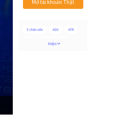
Mở tài khoản Thật
5 chân nến
ADX
ATR
AUD
Alexander Elder
Hiện
Android
Ba người da đỏ
Biểu đồ M5
BoE
Brexit
Bà Watanabe
Bảng Anh
Bảng lương phi nông nghiệp
CAD
CHF
COVI-19
COVID-19
CPI
Charles Dow