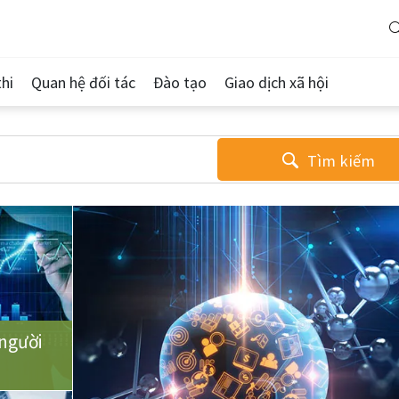
hi
Quan hệ đối tác
Đào tạo
Giao dịch xã hội
Tìm kiếm
người
u