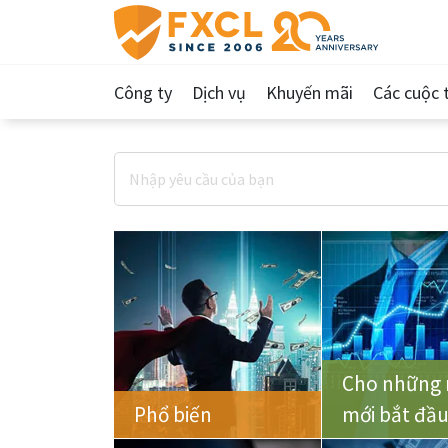
Công ty
Dịch vụ
Khuyến mãi
Các cuộc t
Cho những 
Phổ biến
mới bắt đầ