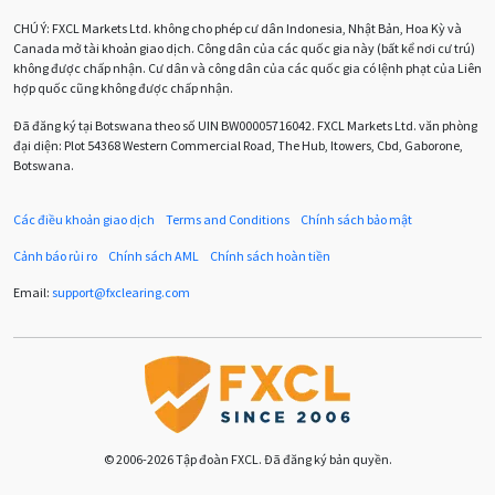
Cherry Blossom
Chia sẻ hoa hồng IB
CHÚ Ý:
FXCL Markets Ltd. không cho phép cư dân Indonesia, Nhật Bản, Hoa Kỳ và
Canada mở tài khoản giao dịch. Công dân của các quốc gia này (bất kể nơi cư trú)
Chuyên gia cố vấn
Chuyên gia tư vấn
không được chấp nhận. Cư dân và công dân của các quốc gia có lệnh phạt của Liên
hợp quốc cũng không được chấp nhận.
Chương trình IB
Chỉ số sức mạnh tương đối
Chốt lời
Đã đăng ký tại Botswana theo số UIN BW00005716042. FXCL Markets Ltd. văn phòng
đại diện: Plot 54368 Western Commercial Road, The Hub, Itowers, Cbd, Gaborone,
Con số xu hướng
Các mức Fibonacci
Cắt lỗ
Botswana.
Cố vấn chuyên gia
D1
DXY
DailyFX
Doji
Các điều khoản giao dịch
Terms and Conditions
Chính sách bảo mật
Donald Trump
Donald Trump Twitter
Dải Bollinger
Cảnh báo rủi ro
Chính sách AML
Chính sách hoàn tiền
Dừng lại
Dừng lỗ
Dừng mua
EA
Email:
support
@
fxclearing
.
com
EA tester
ECB
ECN
ECN Copytrade
EMA
EUR
EUR / AUD
EUR / USD
EURCHF
EURGBP
EURJPY
EURUSD
Euro
© 2006-2026 Tập đoàn FXCL. Đã đăng ký bản quyền.
Expert Advisor
Expert Advisors
FOMC
FXCL