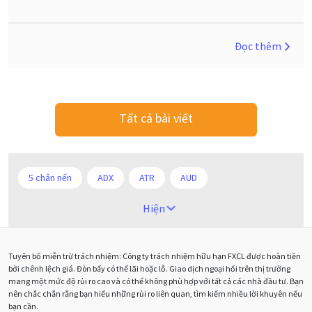
Đọc thêm
Tất cả bài viết
5 chân nến
ADX
ATR
AUD
Alexander Elder
Android
Ba người da đỏ
Hiện
Biểu đồ M5
BoE
Brexit
Bà Watanabe
Tuyên bố miễn trừ trách nhiệm: Công ty trách nhiệm hữu hạn FXCL được hoàn tiền
Bảng Anh
Bảng lương phi nông nghiệp
CAD
bởi chênh lệch giá. Đòn bẩy có thể lãi hoặc lỗ. Giao dịch ngoại hối trên thị trường
mang một mức độ rủi ro cao và có thể không phù hợp với tất cả các nhà đầu tư. Bạn
CHF
COVI-19
COVID-19
CPI
Charles Dow
nên chắc chắn rằng bạn hiểu những rủi ro liên quan, tìm kiếm nhiều lời khuyên nếu
bạn cần.