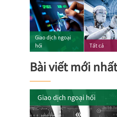
Giao dịch ngoại
hối
Tất cả
Bài viết mới nhấ
Giao dịch ngoại hối