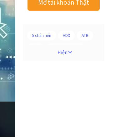
Mở tài khoản Thật
5 chân nến
ADX
ATR
AUD
Alexander Elder
Hiện
Android
Ba người da đỏ
Biểu đồ M5
BoE
Brexit
Bà Watanabe
Bảng Anh
Bảng lương phi nông nghiệp
CAD
CHF
COVI-19
COVID-19
CPI
Charles Dow