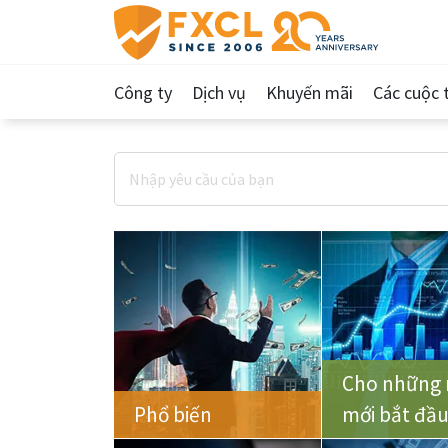
Công ty
Dịch vụ
Khuyến mãi
Các cuộc t
Cho những 
Phổ biến
mới bắt đầ