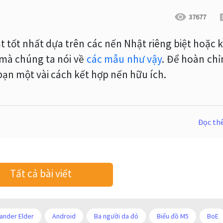
37677
t tốt nhất dựa trên các nến Nhật riêng biệt hoặc 
 mà chúng ta nói về
các mẫu như vậy
. Để hoàn ch
 bạn một vài cách kết hợp nến hữu ích.
Đọc t
Tất cả bài viết
ander Elder
Android
Ba người da đỏ
Biểu đồ M5
BoE