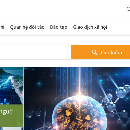
hi
Quan hệ đối tác
Đào tạo
Giao dịch xã hội
Tìm kiếm
người
u