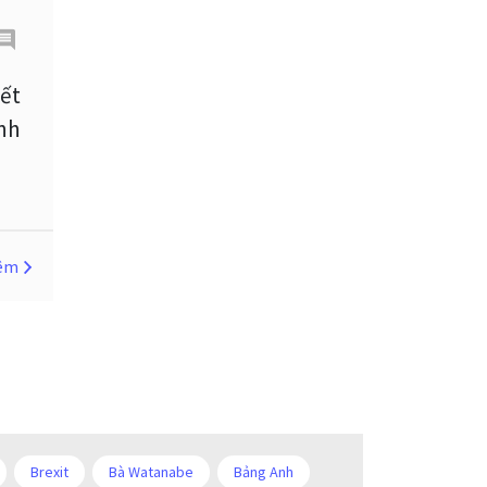
Cherry Blossom
Chia sẻ hoa hồng IB
kết
ỉnh
Chuyên gia cố vấn
Chuyên gia tư vấn
Chương trình IB
Chỉ số sức mạnh tương đối
hêm
Chốt lời
Con số xu hướng
Các mức Fibonacci
Cắt lỗ
Cố vấn chuyên gia
D1
DXY
DailyFX
Doji
Brexit
Bà Watanabe
Bảng Anh
Donald Trump