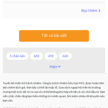
Đọc thêm
Tất cả bài viết
5 chân nến
ADX
ATR
AUD
Alexander Elder
Android
Ba người da đỏ
Hiện
Biểu đồ M5
BoE
Brexit
Bà Watanabe
Tuyên bố miễn trừ trách nhiệm: Công ty trách nhiệm hữu hạn FXCL được hoàn tiền
Bảng Anh
Bảng lương phi nông nghiệp
CAD
bởi chênh lệch giá. Đòn bẩy có thể lãi hoặc lỗ. Giao dịch ngoại hối trên thị trường
mang một mức độ rủi ro cao và có thể không phù hợp với tất cả các nhà đầu tư. Bạn
CHF
COVI-19
COVID-19
CPI
Charles Dow
nên chắc chắn rằng bạn hiểu những rủi ro liên quan, tìm kiếm nhiều lời khuyên nếu
bạn cần.
Cherry Blossom
Chia sẻ hoa hồng IB