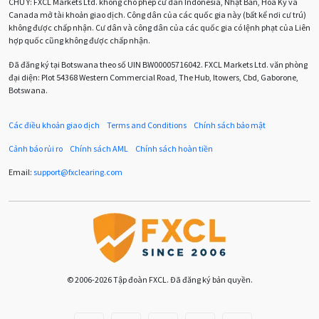
CHÚ Ý:
FXCL Markets Ltd. không cho phép cư dân Indonesia, Nhật Bản, Hoa Kỳ và
Canada mở tài khoản giao dịch. Công dân của các quốc gia này (bất kể nơi cư trú)
Chuyên gia cố vấn
Chuyên gia tư vấn
không được chấp nhận. Cư dân và công dân của các quốc gia có lệnh phạt của Liên
hợp quốc cũng không được chấp nhận.
Chương trình IB
Chỉ số sức mạnh tương đối
Chốt lời
Đã đăng ký tại Botswana theo số UIN BW00005716042. FXCL Markets Ltd. văn phòng
đại diện: Plot 54368 Western Commercial Road, The Hub, Itowers, Cbd, Gaborone,
Con số xu hướng
Các mức Fibonacci
Cắt lỗ
Botswana.
Cố vấn chuyên gia
D1
DXY
DailyFX
Doji
Các điều khoản giao dịch
Terms and Conditions
Chính sách bảo mật
Donald Trump
Donald Trump Twitter
Dải Bollinger
Cảnh báo rủi ro
Chính sách AML
Chính sách hoàn tiền
Dừng lại
Dừng lỗ
Dừng mua
EA
Email:
support
@
fxclearing
.
com
EA tester
ECB
ECN
ECN Copytrade
EMA
EUR
EUR / AUD
EUR / USD
EURCHF
EURGBP
EURJPY
EURUSD
Euro
© 2006-2026 Tập đoàn FXCL. Đã đăng ký bản quyền.
Expert Advisor
Expert Advisors
FOMC
FXCL
FXStreet
Fed
Fibonacci
Forex