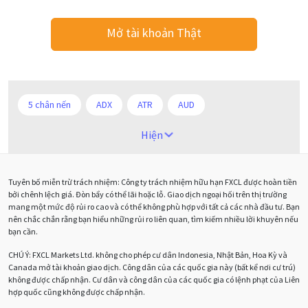
Mở tài khoản Thật
5 chân nến
ADX
ATR
AUD
Alexander Elder
Android
Ba người da đỏ
Hiện
Biểu đồ M5
BoE
Brexit
Bà Watanabe
Tuyên bố miễn trừ trách nhiệm: Công ty trách nhiệm hữu hạn FXCL được hoàn tiền
Bảng Anh
Bảng lương phi nông nghiệp
CAD
bởi chênh lệch giá. Đòn bẩy có thể lãi hoặc lỗ. Giao dịch ngoại hối trên thị trường
mang một mức độ rủi ro cao và có thể không phù hợp với tất cả các nhà đầu tư. Bạn
CHF
COVI-19
COVID-19
CPI
Charles Dow
nên chắc chắn rằng bạn hiểu những rủi ro liên quan, tìm kiếm nhiều lời khuyên nếu
bạn cần.
Cherry Blossom
Chia sẻ hoa hồng IB
CHÚ Ý:
FXCL Markets Ltd. không cho phép cư dân Indonesia, Nhật Bản, Hoa Kỳ và
Canada mở tài khoản giao dịch. Công dân của các quốc gia này (bất kể nơi cư trú)
Chuyên gia cố vấn
Chuyên gia tư vấn
không được chấp nhận. Cư dân và công dân của các quốc gia có lệnh phạt của Liên
hợp quốc cũng không được chấp nhận.
Chương trình IB
Chỉ số sức mạnh tương đối
Chốt lời