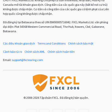
CHÚ Ý:
FXCL Markets Ltd. không cho phép cư dân Indonesia, Nhật Bản, Hoa Kỳ và
Canada mở tài khoản giao dịch. Công dân của các quốc gia này (bất kể nơi cư trú)
Chuyên gia cố vấn
Chuyên gia tư vấn
không được chấp nhận. Cư dân và công dân của các quốc gia có lệnh phạt của Liên
hợp quốc cũng không được chấp nhận.
Chương trình IB
Chỉ số sức mạnh tương đối
Chốt lời
Đã đăng ký tại Botswana theo số UIN BW00005716042. FXCL Markets Ltd. văn phòng
đại diện: Plot 54368 Western Commercial Road, The Hub, Itowers, Cbd, Gaborone,
Con số xu hướng
Các mức Fibonacci
Cắt lỗ
Botswana.
Cố vấn chuyên gia
D1
DXY
DailyFX
Doji
Các điều khoản giao dịch
Terms and Conditions
Chính sách bảo mật
Donald Trump
Donald Trump Twitter
Dải Bollinger
Cảnh báo rủi ro
Chính sách AML
Chính sách hoàn tiền
Dừng lại
Dừng lỗ
Dừng mua
EA
Email:
support
@
fxclearing
.
com
EA tester
ECB
ECN
ECN Copytrade
EMA
EUR
EUR / AUD
EUR / USD
EURCHF
EURGBP
EURJPY
EURUSD
Euro
© 2006-2026 Tập đoàn FXCL. Đã đăng ký bản quyền.
Expert Advisor
Expert Advisors
FOMC
FXCL
FXStreet
Fed
Fibonacci
Forex