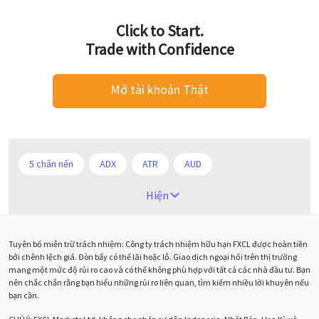
Click to Start.
Trade with Confidence
Mở tài khoản Thật
5 chân nến
ADX
ATR
AUD
Alexander Elder
Android
Ba người da đỏ
Hiện
Biểu đồ M5
BoE
Brexit
Bà Watanabe
Tuyên bố miễn trừ trách nhiệm: Công ty trách nhiệm hữu hạn FXCL được hoàn tiền
Bảng Anh
Bảng lương phi nông nghiệp
CAD
bởi chênh lệch giá. Đòn bẩy có thể lãi hoặc lỗ. Giao dịch ngoại hối trên thị trường
mang một mức độ rủi ro cao và có thể không phù hợp với tất cả các nhà đầu tư. Bạn
CHF
COVI-19
COVID-19
CPI
Charles Dow
nên chắc chắn rằng bạn hiểu những rủi ro liên quan, tìm kiếm nhiều lời khuyên nếu
bạn cần.
Cherry Blossom
Chia sẻ hoa hồng IB