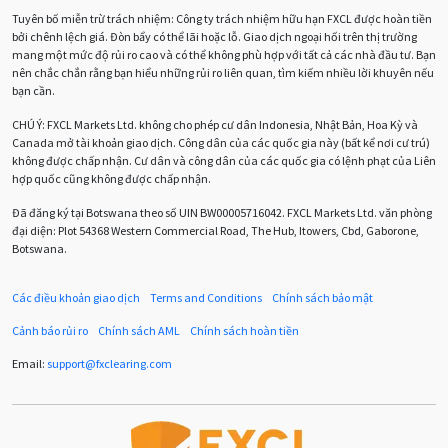
Tuyên bố miễn trừ trách nhiệm: Công ty trách nhiệm hữu hạn FXCL được hoàn tiền
Bảng Anh
Bảng lương phi nông nghiệp
CAD
bởi chênh lệch giá. Đòn bẩy có thể lãi hoặc lỗ. Giao dịch ngoại hối trên thị trường
mang một mức độ rủi ro cao và có thể không phù hợp với tất cả các nhà đầu tư. Bạn
CHF
COVI-19
COVID-19
CPI
Charles Dow
nên chắc chắn rằng bạn hiểu những rủi ro liên quan, tìm kiếm nhiều lời khuyên nếu
bạn cần.
Cherry Blossom
Chia sẻ hoa hồng IB
CHÚ Ý:
FXCL Markets Ltd. không cho phép cư dân Indonesia, Nhật Bản, Hoa Kỳ và
Canada mở tài khoản giao dịch. Công dân của các quốc gia này (bất kể nơi cư trú)
Chuyên gia cố vấn
Chuyên gia tư vấn
không được chấp nhận. Cư dân và công dân của các quốc gia có lệnh phạt của Liên
hợp quốc cũng không được chấp nhận.
Chương trình IB
Chỉ số sức mạnh tương đối
Chốt lời
Đã đăng ký tại Botswana theo số UIN BW00005716042. FXCL Markets Ltd. văn phòng
đại diện: Plot 54368 Western Commercial Road, The Hub, Itowers, Cbd, Gaborone,
Con số xu hướng
Các mức Fibonacci
Cắt lỗ
Botswana.
Cố vấn chuyên gia
D1
DXY
DailyFX
Doji
Các điều khoản giao dịch
Terms and Conditions
Chính sách bảo mật
Donald Trump
Donald Trump Twitter
Dải Bollinger
Cảnh báo rủi ro
Chính sách AML
Chính sách hoàn tiền
Dừng lại
Dừng lỗ
Dừng mua
EA
Email:
support
@
fxclearing
.
com
EA tester
ECB
ECN
ECN Copytrade
EMA
EUR
EUR / AUD
EUR / USD
EURCHF