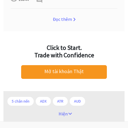
Đọc thêm
Click to Start.
Trade with Confidence
Mở tài khoản Thật
5 chân nến
ADX
ATR
AUD
Alexander Elder
Android
Ba người da đỏ
Hiện
Biểu đồ M5
BoE
Brexit
Bà Watanabe