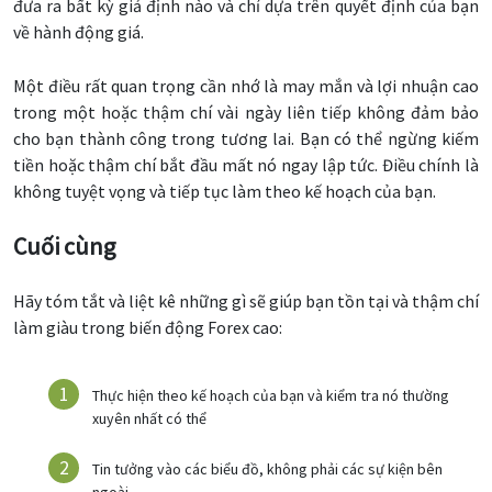
đưa ra bất kỳ giả định nào và chỉ dựa trên quyết định của bạn
về hành động giá.
Một điều rất quan trọng cần nhớ là may mắn và lợi nhuận cao
trong một hoặc thậm chí vài ngày liên tiếp không đảm bảo
cho bạn thành công trong tương lai. Bạn có thể ngừng kiếm
tiền hoặc thậm chí bắt đầu mất nó ngay lập tức. Điều chính là
không tuyệt vọng và tiếp tục làm theo kế hoạch của bạn.
Cuối cùng
Hãy tóm tắt và liệt kê những gì sẽ giúp bạn tồn tại và thậm chí
làm giàu trong biến động Forex cao:
Thực hiện theo kế hoạch của bạn và kiểm tra nó thường
xuyên nhất có thể
Tin tưởng vào các biểu đồ, không phải các sự kiện bên