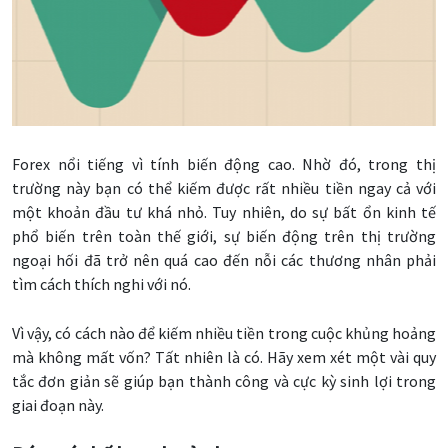
Forex nổi tiếng vì tính biến động cao. Nhờ đó, trong thị
trường này bạn có thể kiếm được rất nhiều tiền ngay cả với
một khoản đầu tư khá nhỏ. Tuy nhiên, do sự bất ổn kinh tế
phổ biến trên toàn thế giới, sự biến động trên thị trường
ngoại hối đã trở nên quá cao đến nỗi các thương nhân phải
tìm cách thích nghi với nó.
Vì vậy, có cách nào để kiếm nhiều tiền trong cuộc khủng hoảng
mà không mất vốn? Tất nhiên là có. Hãy xem xét một vài quy
tắc đơn giản sẽ giúp bạn thành công và cực kỳ sinh lợi trong
giai đoạn này.