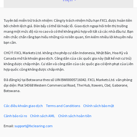
Biểu đồ M5
BoE
Brexit
Bà Watanabe
Tuyên bố miễn trừ trách nhiệm: Công ty trách nhiệm hữu hạn FXCL được hoàn tiền
Bảng Anh
Bảng lương phi nông nghiệp
CAD
bởi chênh lệch giá. Đòn bẩy có thể lãi hoặc lỗ. Giao dịch ngoại hối trên thị trường
mang một mức độ rủi ro cao và có thể không phù hợp với tất cả các nhà đầu tư. Bạn
CHF
COVI-19
COVID-19
CPI
Charles Dow
nên chắc chắn rằng bạn hiểu những rủi ro liên quan, tìm kiếm nhiều lời khuyên nếu
bạn cần.
Cherry Blossom
Chia sẻ hoa hồng IB
CHÚ Ý:
FXCL Markets Ltd. không cho phép cư dân Indonesia, Nhật Bản, Hoa Kỳ và
Canada mở tài khoản giao dịch. Công dân của các quốc gia này (bất kể nơi cư trú)
Chuyên gia cố vấn
Chuyên gia tư vấn
không được chấp nhận. Cư dân và công dân của các quốc gia có lệnh phạt của Liên
hợp quốc cũng không được chấp nhận.
Chương trình IB
Chỉ số sức mạnh tương đối
Chốt lời
Đã đăng ký tại Botswana theo số UIN BW00005716042. FXCL Markets Ltd. văn phòng
đại diện: Plot 54368 Western Commercial Road, The Hub, Itowers, Cbd, Gaborone,
Con số xu hướng
Các mức Fibonacci
Cắt lỗ
Botswana.
Cố vấn chuyên gia
D1
DXY
DailyFX
Doji
Các điều khoản giao dịch
Terms and Conditions
Chính sách bảo mật
Donald Trump
Donald Trump Twitter
Dải Bollinger
Cảnh báo rủi ro
Chính sách AML
Chính sách hoàn tiền
Dừng lại
Dừng lỗ
Dừng mua
EA
Email:
support
@
fxclearing
.
com
EA tester
ECB
ECN
ECN Copytrade
EMA