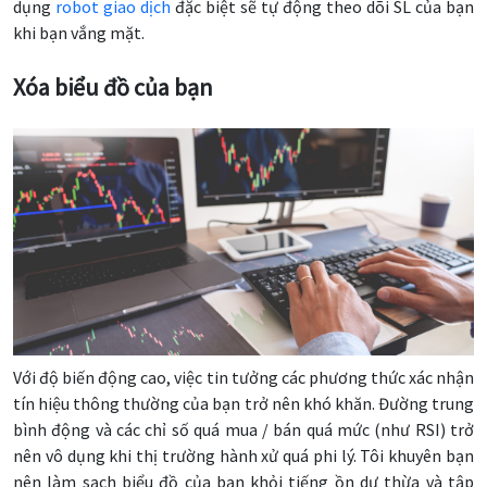
dụng
robot giao dịch
đặc biệt sẽ tự động theo dõi SL của bạn
khi bạn vắng mặt.
Xóa biểu đồ của bạn
Với độ biến động cao, việc tin tưởng các phương thức xác nhận
tín hiệu thông thường của bạn trở nên khó khăn. Đường trung
bình động và các chỉ số quá mua / bán quá mức (như RSI) trở
nên vô dụng khi thị trường hành xử quá phi lý. Tôi khuyên bạn
nên làm sạch biểu đồ của bạn khỏi tiếng ồn dư thừa và tập