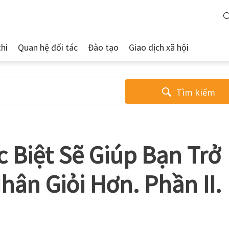
hi
Quan hệ đối tác
Đào tạo
Giao dịch xã hội
Tìm kiếm
 Biệt Sẽ Giúp Bạn Trở
ân Giỏi Hơn. Phần II.