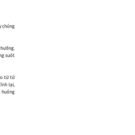
Cherry Blossom
Chia sẻ hoa hồng IB
ậy chúng
Chuyên gia cố vấn
Chuyên gia tư vấn
 hướng.
áng suốt
Chương trình IB
Chỉ số sức mạnh tương đối
ào từ từ
ĩnh lại,
Chốt lời
Con số xu hướng
nh huống
Các mức Fibonacci
Cắt lỗ
Cố vấn chuyên gia
D1
DXY
DailyFX
Doji
Donald Trump