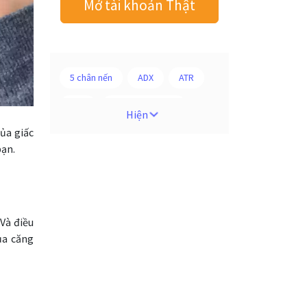
Mở tài khoản Thật
5 chân nến
ADX
ATR
AUD
Alexander Elder
Hiện
ủa giấc
Android
Ba người da đỏ
bạn.
Biểu đồ M5
BoE
Brexit
Bà Watanabe
Bảng Anh
Bảng lương phi nông nghiệp
 Và điều
ủa căng
CAD
CHF
COVI-19
COVID-19
CPI
Charles Dow