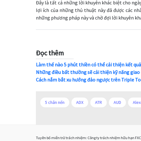
Đây là tất cả những lời khuyên khác biệt cho ngày
lợi ích của những thủ thuật này đã được các nhà
những phương pháp này và chờ đợi lời khuyên khác
Đọc thêm
Làm thế nào 5 phút thiền có thể cải thiện kết quả
Những điều bất thường sẽ cải thiện kỹ năng giao 
Cách nắm bắt xu hướng đảo ngược trên Triple To
5 chân nến
ADX
ATR
AUD
Alex
Bảng lương phi nông nghiệp
CAD
CHF
Chuyên gia tư vấn
Chương trình IB
Chỉ s
Tuyên bố miễn trừ trách nhiệm: Công ty trách nhiệm hữu hạn FXCL 
DXY
DailyFX
Doji
Donald Trump