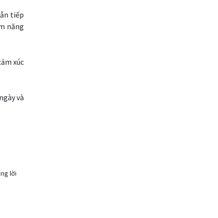
vẫn tiếp
FXCL
FXStreet
Fed
êm năng
Fibonacci
Forex
Forex Factory
ForexLive
cảm xúc
GBP
GBP / JPY
ngày và
GBP / USD
GBPJPY
GBPUSD
GDP
Giao dịch ngoại hối
Giáo dục Forex
ng lời
Giáo dục ngoại hối
Giới hạn mua
H1
H4