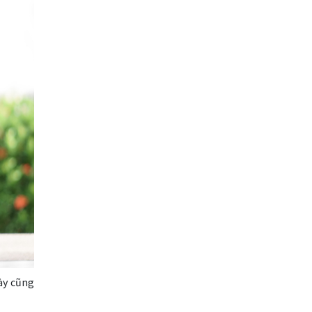
Donald Trump Twitter
Dải Bollinger
Dừng lại
Dừng lỗ
Dừng mua
EA
EA tester
ECB
ECN
ECN Copytrade
EMA
EUR
EUR / AUD
EUR / USD
EURCHF
EURGBP
EURJPY
EURUSD
Euro
này cũng
Expert Advisor
Expert Advisors
FOMC