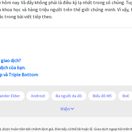
 hôm nay. Và đây không phải là điều kỳ lạ nhất trong số chúng. Tu
 khoa học và hàng triệu người trên thế giới chứng minh. Vì vậy, 
 trong bài viết tiếp theo.
 giao dịch?
dịch của bạn.
p và Triple Bottom
ander Elder
Android
Ba người da đỏ
Biểu đồ M5
BoE
COVI-19
COVID-19
CPI
Charles Dow
Cherry Blosso
Hiện
ố sức mạnh tương đối
Chốt lời
Con số xu hướng
Các mức Fib
được hoàn tiền bởi chênh lệch giá. Đòn bẩy có thể lãi hoặc lỗ. Giao dịch ngoại hối trên
Donald Trump Twitter
Dải Bollinger
Dừng lại
Dừng lỗ