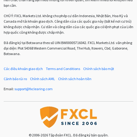
bạn cần.
Cherry Blossom
Chia sẻ hoa hồng IB
CHÚ Ý:
FXCL Markets Ltd. không cho phép cư dân Indonesia, Nhật Bản, Hoa Kỳ và
Canada mở tài khoản giao dịch. Công dân của các quốc gia này (bất kể nơi cư trú)
Chuyên gia cố vấn
Chuyên gia tư vấn
không được chấp nhận. Cư dân và công dân của các quốc gia có lệnh phạt của Liên
hợp quốc cũng không được chấp nhận.
Chương trình IB
Chỉ số sức mạnh tương đối
Chốt lời
Đã đăng ký tại Botswana theo số UIN BW00005716042. FXCL Markets Ltd. văn phòng
đại diện: Plot 54368 Western Commercial Road, The Hub, Itowers, Cbd, Gaborone,
Con số xu hướng
Các mức Fibonacci
Cắt lỗ
Botswana.
Cố vấn chuyên gia
D1
DXY
DailyFX
Doji
Các điều khoản giao dịch
Terms and Conditions
Chính sách bảo mật
Donald Trump
Donald Trump Twitter
Dải Bollinger
Cảnh báo rủi ro
Chính sách AML
Chính sách hoàn tiền
Dừng lại
Dừng lỗ
Dừng mua
EA
Email:
support
@
fxclearing
.
com
EA tester
ECB
ECN
ECN Copytrade
EMA
EUR
EUR / AUD
EUR / USD
EURCHF
EURGBP
EURJPY
EURUSD
Euro
© 2006-2026 Tập đoàn FXCL. Đã đăng ký bản quyền.
Expert Advisor
Expert Advisors
FOMC
FXCL