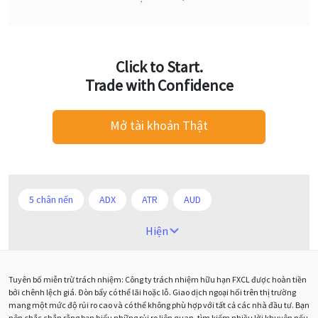
Click to Start.
Trade with Confidence
Mở tài khoản Thật
5 chân nến
ADX
ATR
AUD
Alexander Elder
Android
Ba người da đỏ
Hiện
Biểu đồ M5
BoE
Brexit
Bà Watanabe
Tuyên bố miễn trừ trách nhiệm: Công ty trách nhiệm hữu hạn FXCL được hoàn tiền
Bảng Anh
Bảng lương phi nông nghiệp
CAD
bởi chênh lệch giá. Đòn bẩy có thể lãi hoặc lỗ. Giao dịch ngoại hối trên thị trường
mang một mức độ rủi ro cao và có thể không phù hợp với tất cả các nhà đầu tư. Bạn
CHF
COVI-19
COVID-19
CPI
Charles Dow
nên chắc chắn rằng bạn hiểu những rủi ro liên quan, tìm kiếm nhiều lời khuyên nếu