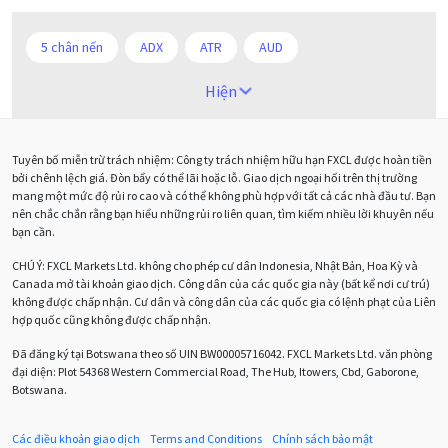
5 chân nến
ADX
ATR
AUD
Alexander Elder
Android
Ba người da đỏ
Hiện
Biểu đồ M5
BoE
Brexit
Bà Watanabe
Tuyên bố miễn trừ trách nhiệm: Công ty trách nhiệm hữu hạn FXCL được hoàn tiền
Bảng Anh
Bảng lương phi nông nghiệp
CAD
bởi chênh lệch giá. Đòn bẩy có thể lãi hoặc lỗ. Giao dịch ngoại hối trên thị trường
mang một mức độ rủi ro cao và có thể không phù hợp với tất cả các nhà đầu tư. Bạn
CHF
COVI-19
COVID-19
CPI
Charles Dow
nên chắc chắn rằng bạn hiểu những rủi ro liên quan, tìm kiếm nhiều lời khuyên nếu
bạn cần.
Cherry Blossom
Chia sẻ hoa hồng IB
CHÚ Ý:
FXCL Markets Ltd. không cho phép cư dân Indonesia, Nhật Bản, Hoa Kỳ và
Canada mở tài khoản giao dịch. Công dân của các quốc gia này (bất kể nơi cư trú)
Chuyên gia cố vấn
Chuyên gia tư vấn
không được chấp nhận. Cư dân và công dân của các quốc gia có lệnh phạt của Liên
hợp quốc cũng không được chấp nhận.
Chương trình IB
Chỉ số sức mạnh tương đối
Chốt lời
Đã đăng ký tại Botswana theo số UIN BW00005716042. FXCL Markets Ltd. văn phòng
đại diện: Plot 54368 Western Commercial Road, The Hub, Itowers, Cbd, Gaborone,
Con số xu hướng
Các mức Fibonacci
Cắt lỗ
Botswana.
Cố vấn chuyên gia
D1
DXY
DailyFX
Doji
Các điều khoản giao dịch
Terms and Conditions
Chính sách bảo mật