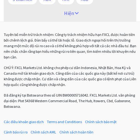
Alexander Elder
Android
Ba người da đỏ
Hiện
Biểu đồ M5
BoE
Brexit
Bà Watanabe
Tuyên bố miễn trừ trách nhiệm: Công ty trách nhiệm hữu hạn FXCL được hoàn tiền
Bảng Anh
Bảng lương phi nông nghiệp
CAD
bởi chênh lệch giá. Đòn bẩy có thể lãi hoặc lỗ. Giao dịch ngoại hối trên thị trường
mang một mức độ rủi ro cao và có thể không phù hợp với tất cả các nhà đầu tư. Bạn
CHF
COVI-19
COVID-19
CPI
Charles Dow
nên chắc chắn rằng bạn hiểu những rủi ro liên quan, tìm kiếm nhiều lời khuyên nếu
bạn cần.
Cherry Blossom
Chia sẻ hoa hồng IB
CHÚ Ý:
FXCL Markets Ltd. không cho phép cư dân Indonesia, Nhật Bản, Hoa Kỳ và
Canada mở tài khoản giao dịch. Công dân của các quốc gia này (bất kể nơi cư trú)
Chuyên gia cố vấn
Chuyên gia tư vấn
không được chấp nhận. Cư dân và công dân của các quốc gia có lệnh phạt của Liên
hợp quốc cũng không được chấp nhận.
Chương trình IB
Chỉ số sức mạnh tương đối
Chốt lời
Đã đăng ký tại Botswana theo số UIN BW00005716042. FXCL Markets Ltd. văn phòng
đại diện: Plot 54368 Western Commercial Road, The Hub, Itowers, Cbd, Gaborone,
Con số xu hướng
Các mức Fibonacci
Cắt lỗ
Botswana.
Cố vấn chuyên gia
D1
DXY
DailyFX
Doji
Các điều khoản giao dịch
Terms and Conditions
Chính sách bảo mật
Donald Trump
Donald Trump Twitter
Dải Bollinger
Cảnh báo rủi ro
Chính sách AML
Chính sách hoàn tiền