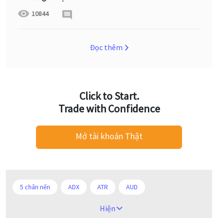
10844
Đọc thêm
Click to Start.
Trade with Confidence
Mở tài khoản Thật
5 chân nến
ADX
ATR
AUD
Alexander Elder
Android
Ba người da đỏ
Hiện