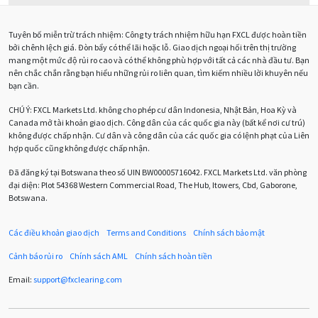
Biểu đồ M5
BoE
Brexit
Bà Watanabe
Tuyên bố miễn trừ trách nhiệm: Công ty trách nhiệm hữu hạn FXCL được hoàn tiền
Bảng Anh
Bảng lương phi nông nghiệp
CAD
bởi chênh lệch giá. Đòn bẩy có thể lãi hoặc lỗ. Giao dịch ngoại hối trên thị trường
mang một mức độ rủi ro cao và có thể không phù hợp với tất cả các nhà đầu tư. Bạn
CHF
COVI-19
COVID-19
CPI
Charles Dow
nên chắc chắn rằng bạn hiểu những rủi ro liên quan, tìm kiếm nhiều lời khuyên nếu
bạn cần.
Cherry Blossom
Chia sẻ hoa hồng IB
CHÚ Ý:
FXCL Markets Ltd. không cho phép cư dân Indonesia, Nhật Bản, Hoa Kỳ và
Canada mở tài khoản giao dịch. Công dân của các quốc gia này (bất kể nơi cư trú)
Chuyên gia cố vấn
Chuyên gia tư vấn
không được chấp nhận. Cư dân và công dân của các quốc gia có lệnh phạt của Liên
hợp quốc cũng không được chấp nhận.
Chương trình IB
Chỉ số sức mạnh tương đối
Chốt lời
Đã đăng ký tại Botswana theo số UIN BW00005716042. FXCL Markets Ltd. văn phòng
đại diện: Plot 54368 Western Commercial Road, The Hub, Itowers, Cbd, Gaborone,
Con số xu hướng
Các mức Fibonacci
Cắt lỗ
Botswana.
Cố vấn chuyên gia
D1
DXY
DailyFX
Doji
Các điều khoản giao dịch
Terms and Conditions
Chính sách bảo mật
Donald Trump
Donald Trump Twitter
Dải Bollinger
Cảnh báo rủi ro
Chính sách AML
Chính sách hoàn tiền
Dừng lại
Dừng lỗ
Dừng mua
EA
Email:
support
@
fxclearing
.
com
EA tester
ECB
ECN
ECN Copytrade
EMA