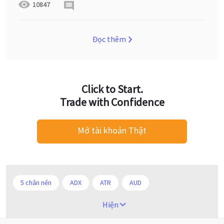
10847
Đọc thêm
Click to Start.
Trade with Confidence
Mở tài khoản Thật
5 chân nến
ADX
ATR
AUD
Alexander Elder
Android
Ba người da đỏ
Hiện
Biểu đồ M5
BoE
Brexit
Bà Watanabe