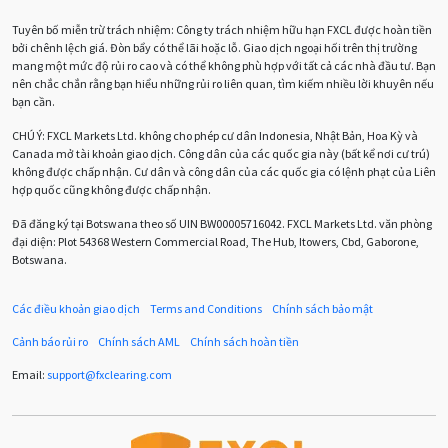
Tuyên bố miễn trừ trách nhiệm: Công ty trách nhiệm hữu hạn FXCL được hoàn tiền
Bảng Anh
Bảng lương phi nông nghiệp
CAD
bởi chênh lệch giá. Đòn bẩy có thể lãi hoặc lỗ. Giao dịch ngoại hối trên thị trường
mang một mức độ rủi ro cao và có thể không phù hợp với tất cả các nhà đầu tư. Bạn
CHF
COVI-19
COVID-19
CPI
Charles Dow
nên chắc chắn rằng bạn hiểu những rủi ro liên quan, tìm kiếm nhiều lời khuyên nếu
bạn cần.
Cherry Blossom
Chia sẻ hoa hồng IB
CHÚ Ý:
FXCL Markets Ltd. không cho phép cư dân Indonesia, Nhật Bản, Hoa Kỳ và
Canada mở tài khoản giao dịch. Công dân của các quốc gia này (bất kể nơi cư trú)
Chuyên gia cố vấn
Chuyên gia tư vấn
không được chấp nhận. Cư dân và công dân của các quốc gia có lệnh phạt của Liên
hợp quốc cũng không được chấp nhận.
Chương trình IB
Chỉ số sức mạnh tương đối
Chốt lời
Đã đăng ký tại Botswana theo số UIN BW00005716042. FXCL Markets Ltd. văn phòng
đại diện: Plot 54368 Western Commercial Road, The Hub, Itowers, Cbd, Gaborone,
Con số xu hướng
Các mức Fibonacci
Cắt lỗ
Botswana.
Cố vấn chuyên gia
D1
DXY
DailyFX
Doji
Các điều khoản giao dịch
Terms and Conditions
Chính sách bảo mật
Donald Trump
Donald Trump Twitter
Dải Bollinger
Cảnh báo rủi ro
Chính sách AML
Chính sách hoàn tiền
Dừng lại
Dừng lỗ
Dừng mua
EA
Email:
support
@
fxclearing
.
com
EA tester
ECB
ECN
ECN Copytrade
EMA