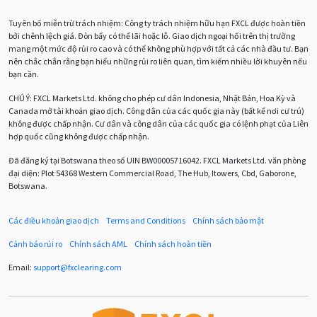
Biểu đồ M5
BoE
Brexit
Bà Watanabe
Tuyên bố miễn trừ trách nhiệm: Công ty trách nhiệm hữu hạn FXCL được hoàn tiền
Bảng Anh
Bảng lương phi nông nghiệp
CAD
bởi chênh lệch giá. Đòn bẩy có thể lãi hoặc lỗ. Giao dịch ngoại hối trên thị trường
mang một mức độ rủi ro cao và có thể không phù hợp với tất cả các nhà đầu tư. Bạn
CHF
COVI-19
COVID-19
CPI
Charles Dow
nên chắc chắn rằng bạn hiểu những rủi ro liên quan, tìm kiếm nhiều lời khuyên nếu
bạn cần.
Cherry Blossom
Chia sẻ hoa hồng IB
CHÚ Ý:
FXCL Markets Ltd. không cho phép cư dân Indonesia, Nhật Bản, Hoa Kỳ và
Canada mở tài khoản giao dịch. Công dân của các quốc gia này (bất kể nơi cư trú)
Chuyên gia cố vấn
Chuyên gia tư vấn
không được chấp nhận. Cư dân và công dân của các quốc gia có lệnh phạt của Liên
hợp quốc cũng không được chấp nhận.
Chương trình IB
Chỉ số sức mạnh tương đối
Chốt lời
Đã đăng ký tại Botswana theo số UIN BW00005716042. FXCL Markets Ltd. văn phòng
đại diện: Plot 54368 Western Commercial Road, The Hub, Itowers, Cbd, Gaborone,
Con số xu hướng
Các mức Fibonacci
Cắt lỗ
Botswana.
Cố vấn chuyên gia
D1
DXY
DailyFX
Doji
Các điều khoản giao dịch
Terms and Conditions
Chính sách bảo mật
Donald Trump
Donald Trump Twitter
Dải Bollinger
Cảnh báo rủi ro
Chính sách AML
Chính sách hoàn tiền
Dừng lại
Dừng lỗ
Dừng mua
EA
Email:
support
@
fxclearing
.
com
EA tester
ECB
ECN
ECN Copytrade
EMA