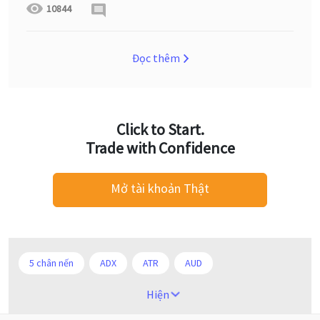
10844
Đọc thêm
Click to Start.
Trade with Confidence
Mở tài khoản Thật
5 chân nến
ADX
ATR
AUD
Alexander Elder
Android
Ba người da đỏ
Hiện