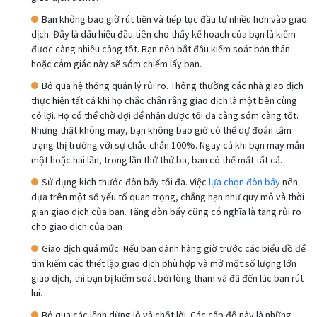
Bạn không bao giờ rút tiền và tiếp tục đầu tư nhiều hơn vào giao
dịch. Đây là dấu hiệu đầu tiên cho thấy kế hoạch của bạn là kiếm
được càng nhiều càng tốt. Bạn nên bắt đầu kiểm soát bản thân
hoặc cảm giác này sẽ sớm chiếm lấy bạn.
Bỏ qua hệ thống quản lý rủi ro. Thông thường các nhà giao dịch
thực hiện tất cả khi họ chắc chắn rằng giao dịch là một bên cùng
có lợi. Họ có thể chờ đợi để nhận được tối đa càng sớm càng tốt.
Nhưng thật không may, bạn không bao giờ có thể dự đoán tâm
trạng thị trường với sự chắc chắn 100%. Ngay cả khi bạn may mắn
một hoặc hai lần, trong lần thử thứ ba, bạn có thể mất tất cả.
Sử dụng kích thước đòn bẩy tối đa. Việc
lựa chọn đòn bẩy
nên
dựa trên một số yếu tố quan trọng, chẳng hạn như quy mô và thời
gian giao dịch của bạn. Tăng đòn bẩy cũng có nghĩa là tăng rủi ro
cho giao dịch của bạn
Giao dịch quá mức. Nếu bạn dành hàng giờ trước các biểu đồ để
tìm kiếm các thiết lập giao dịch phù hợp và mở một số lượng lớn
giao dịch, thì bạn bị kiểm soát bởi lòng tham và đã đến lúc bạn rút
lui.
Bỏ qua các lệnh dừng lỗ và chốt lời. Các cấp độ này là những