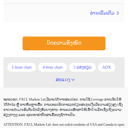
ອ່ານເພີ່ມເຕີມ
ບົດຄວາມທັງໝົດ
1-hour chart
4-hour chart
5 ແທ່ງທຽນ
ADX
ATR
AUD
Alexander Elder
Android
ສະແດງ
Average True Range
BoE
Brexit
Buy Limit
ໝາຍເຫດ: FXCL Markets Ltd.ມີລາຍໄດ້ຈາກສະເປຣດ. ການໃຊ້ Leverage ອາດເຮັດໃຫ້
Buy Stop
CAD
CHF
COVID-19
CPI
ໄດ້ກຳໄລ ຫຼື ຂາດທຶນຫຼາຍຂື້ນ. ການເທຣດອັດຕາແລກປ່ຽນສະກຸນເງິນມີຄວາມສ່ຽງສູງ ເຊິ່ງ
ອາດຈະບໍ່ເມ!ະສົມກັບນັກລົງທຶນບາງທ່ານ. ທ່ານຄວນສຶກສາໃຫ້ເຂົ້າໃຈເລິກເຊິ່ງເຖິງຄວາມ
Canadian dollar
Charles Dow
Cherry Blossom
ສ່ຽງຕ່າງໆ ແລະ ຊອກຫາຄຳປຶກສາເລື້ອຍໆຖ້າຈຳເປັນ..
ATTENTION:
FXCL Markets Ltd. does not solicit residents of USA and Canada to open
Chinese Yuan
Correlation Matrix
D1
DailyFX