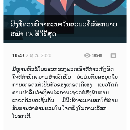
ສິ່ງທີ່ຄວນພິຈາລະນາໃນຂະນະທີ່ເລືອກນາຍ
ຫນ້າ FX ທີ່ດີທີ່ສຸດ
10:43
2 ທ.ວ. 2020
10548
ມີຫຼາຍຫົວຂໍ້ໃນບຣອກຂອງພວກເຮົາທີ່ກ່າວເຖິງຜັດ
ໃຈທີ່ກຳນົດຄວາມສຳເລັດນັ້ນ ບໍ່ແມ່ນກົນລະຍຸດໃນ
ການເທຣດແຕ່ເປັນຕົວຂອງເທຣດເດີເອງ ແນວໃດກໍ່
ຕາມຢ່າລືມວ່າເງືອນໄຂການເທຣດກໍ່ສົ່ງຜົນການ
ເທຣດດ້ວຍດເຊັ່ນກັນ ມື້ນີ້ເຮົາຈະມາບອກໃຫ້ທ່ານ
ຮັບຊາຍວ່າທ່ານຄວນໃສໃຈຫຍັງໃນການເລືອກ
ໂບຮກເກີ.