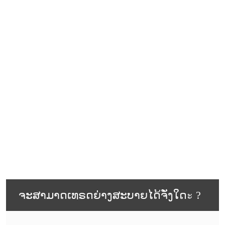
ຈະສາມາດເທຣດຍ່າງສະບາຍໄດ້ຈັ່ງໃດะ ?