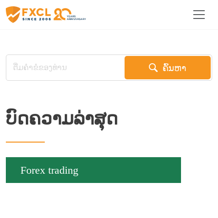
ຄົ້ນຫາ
Popular
For beginners
Forex trading
All
Trading Psychology
ບົດຄວາມລ່າສຸດ
Forex trading