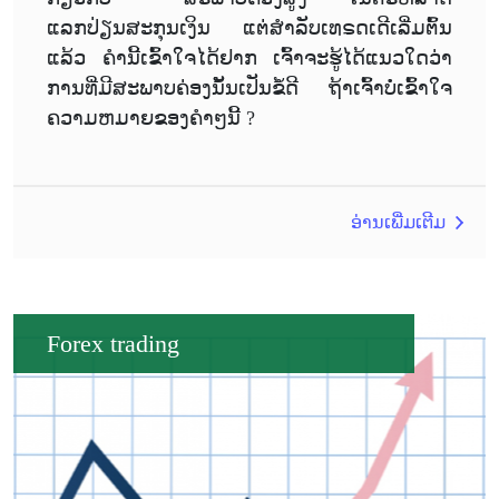
ແລກປ່ຽນສະກຸນເງິນ ແຕ່ສຳລັບເທຣດເດີເລີ່ມຕົ້ນ
ແລ້ວ ຄຳນີ້ເຂົ້າໃຈໄດ້ຢາກ ເຈົ້າຈະຮູ້ໄດ້ແນວໃດວ່າ
ການທີ່ມີສະພາບຄ່ອງນັ້ນເປັນຂໍ້ດີ ຖ້າເຈົ້າບໍ່ເຂົ້າໃຈ
ຄວາມຫມາຍຂອງຄຳໆນີ້ ?
ອ່ານເພີ່ມເຕີມ
Forex trading