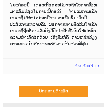
ໃນແຕ່ລະມື້ ເທຣດເດີແຕ່ລະຄົນຈະຖ້າໂອກາດທີ່ເຫ
ມາະສົມທີ່ສຸດໃນການເປີດອໍເດີ ຈຳນວນການເຂົ້າ
ເທຣດທີ່ໄດ້ກຳໄລກໍຈະມີຈຳນວນເພີ່ມຂຶ້ນເມຶ່ອມີ
ປະສົບການຫລາຍຂຶ້ນ ນອກຈາກການຕັດສິນໃຈເຂົ້າ
ເທຣດທີ່ຖືກຕ້ອງແລ້ວຍັງມີປັດໄຈອື່ນທີ່ເຮັດໃຫ້ປະສົບ
ຄວາມສຳເລັດອີກດ້ວຍ ເຊິ່ງນັ້ນກໍຄື ການຫລີກລ້ຽງ
ການເທຣດໃນສະພາບຕະຫລາດຜັນຜວນທີ່ສຸດ
ອ່ານເພີ່ມເຕີມ
ບົດຄວາມທັງໝົດ