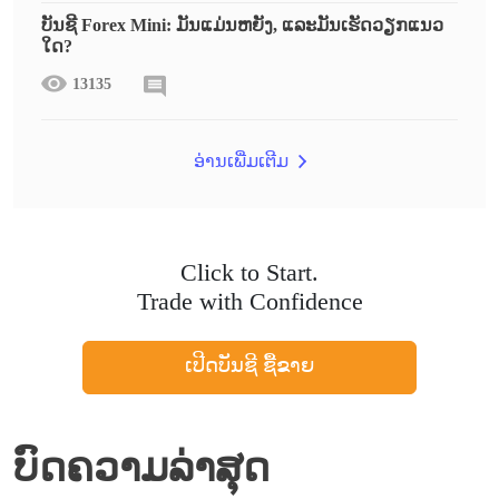
ບັນຊີ Forex Mini: ມັນແມ່ນຫຍັງ, ແລະມັນເຮັດວຽກແນວ
ໃດ?
13135
ອ່ານເພີ່ມເຕີມ
Click to Start.
Trade with Confidence
ເປີດບັນຊີ ຊື້ຂາຍ
ບົດຄວາມລ່າສຸດ