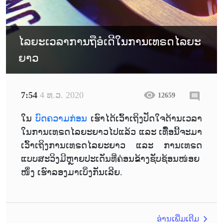
ໄລຍະເວລາການຖືອໍເດີໃນການເທຣດໄລຍະ
ຍາວ
7:54
4 ທ.ວ. 2020
12659
ໃນ
ບົດຄວາມກ່ອນ
ເຮົາໄດ້ເວົ້າເຖິງປັດໃຈດ້ານເວລາ
ໃນການເທຣດໄລຍະຍາວໄປແລ້ວ ແລະ ເທົື່ອນີ້ຈະມາ
ເວົ້າເຖິງການເທຣດໄລຍະຍາວ ແລະ ການເທຣດ
ແບບສະວິງມີຫຼາຍປະເດັນທີ່ຄ່ອນຂ້າງຊັບຊ້ອນໜ່ອຍ
ໜຶ່ງ ເຮົາລອງມາເບິ່ງກັນເລີຍ.
ອ່ານເພີ່ມເຕີມ