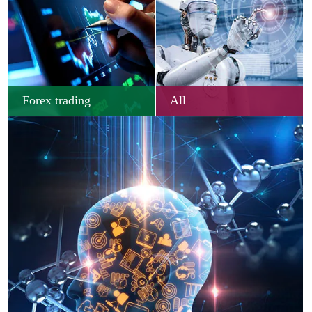
Forex trading
All