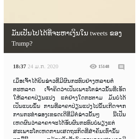
ມັນເປັນໄປໄດ້ທີ່ຈະຫາເງິນໃນ tweets ຂອງ
Trump?
18:37
24 ມ.ກ. 2020
15148
ເມຶ່ອເຈົ້າໄດ້ຍິນຂ່າວທີ່ມີຜົນກະທົບຢ່າງຫລາຍຕໍ່
ຕະຫລາດ ເຈົ້າຄິດວ່າເປັນເພາະໂຕຂ່າວນັ້ນທີ່ເຮັດ
ໃຫ້ລາຄາປ່ຽນແປງ ແຕ່ຢ່າງໃດກະຕາມ ມັນບໍ່ໄດ້
ເປັນແບບນັ້ນ ການທີ່ລາຄາປ່ຽນແປງໄປນັ້ນເກີດຈາກ
ການກະທຳຂອງເທຣດເດີທີ່ມີຕໍ່ຂ່າວນັ້ນໆ ນີ້ເປັນ
ເຫດຜົນວ່າລາຄາຈະໄດ້ຮັບຜົນກະທົບບໍ່ພຽງແຕ່
ສະເພາະໂຕເຫດການເສດຖະກິດທີ່ສຳຄັນເທົ່ານັ້ນ