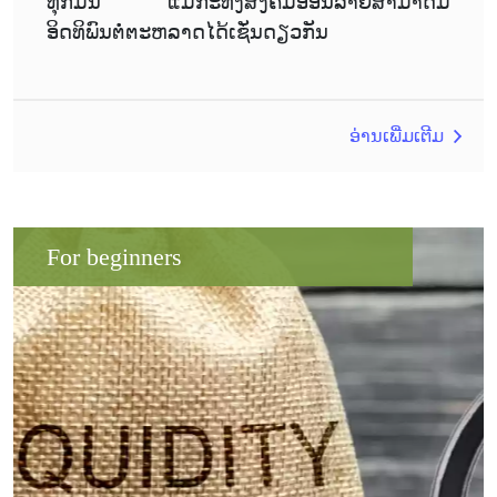
ທຸກມື້ນີ້ ແມ້ກະທັງສັງຄົມອອນລາຍສາມາດມີ
ອິດທິພົນຕໍ່ຕະຫລາດໄດ້ເຊັ່ນດຽວກັນ
ອ່ານເພີ່ມເຕີມ
For beginners