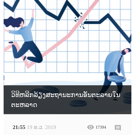
ວິທີຫລີກລ້ຽງສະຖານະການອັນຕະລາຍໃນ
ຕະຫລາດ
21:55
19 ທ.ວ. 2019
17394