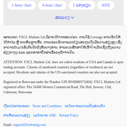
1-hour chart
4-hour chart
5 ແທ່ງທຽນ
ADX
ATR
AUD
Alexander Elder
Android
ສະແດງ
Average True Range
BoE
Brexit
Buy Limit
ໝາຍເຫດ: FXCL Markets Ltd.ມີລາຍໄດ້ຈາກສະເປຣດ. ການໃຊ້ Leverage ອາດເຮັດໃຫ້
Buy Stop
CAD
CHF
COVID-19
CPI
ໄດ້ກຳໄລ ຫຼື ຂາດທຶນຫຼາຍຂື້ນ. ການເທຣດອັດຕາແລກປ່ຽນສະກຸນເງິນມີຄວາມສ່ຽງສູງ ເຊິ່ງ
ອາດຈະບໍ່ເມ!ະສົມກັບນັກລົງທຶນບາງທ່ານ. ທ່ານຄວນສຶກສາໃຫ້ເຂົ້າໃຈເລິກເຊິ່ງເຖິງຄວາມ
Canadian dollar
Charles Dow
Cherry Blossom
ສ່ຽງຕ່າງໆ ແລະ ຊອກຫາຄຳປຶກສາເລື້ອຍໆຖ້າຈຳເປັນ..
ATTENTION:
FXCL Markets Ltd. does not solicit residents of USA and Canada to open
Chinese Yuan
Correlation Matrix
D1
DailyFX
trading accounts. Citizens of mentioned countries (regardless of residence) are not
accepted. Residents and citizens of the UN-sanctioned countries are also not accepted.
Default mode network
Doji
EA
EA ເຊີງລຸກ
Registered in Botswana under the Number UIN BW00005716042. FXCL Markets Ltd.
ECB
ECN
EMA
EUR
EUR/AUD
registered office: Plot 54368 Western Commercial Road, The Hub, Itowers, Cbd,
Gaborone, Botswana.
EUR/USD
EURCHF
EURGBP
EURJPY
ເງື່ອນໄຂການເທຣດ
Terms and Conditions
ນະໂຍບາຍຄວາມເປັນສ່ວນຕົວ
EURUSD
European session
Expert Advisor
ຄຳເຕືອນຄວາມສ່ຽງ
ນະໂຍບາຍ AML
Refund Policy
Expert Advisors
FOMC
FXCL
FXStreet
Email:
support
@
fxclearing
.
com