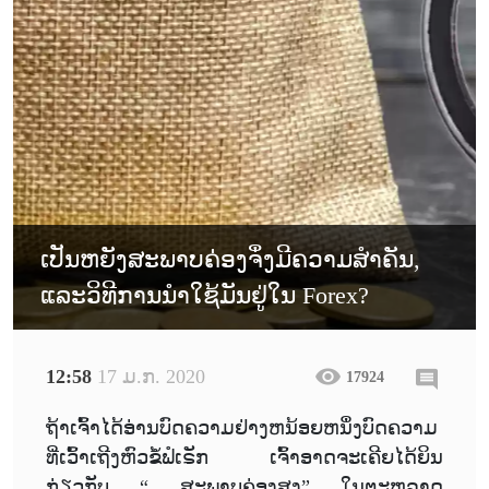
ເປັນຫຍັງສະພາບຄ່ອງຈຶ່ງມີຄວາມສໍາຄັນ,
ແລະວິທີການນໍາໃຊ້ມັນຢູ່ໃນ Forex?
12:58
17 ມ.ກ. 2020
17924
ຖ້າເຈົ້າໄດ້ອ່ານບົດຄວາມຢ່າງຫນ້ອຍຫນຶ່ງບົດຄວາມ
ທີ່ເວົ້າເຖີງຫົວຂໍ້ຟໍເຣັກ ເຈົ້າອາດຈະເຄີຍໄດ້ຍິນ
ກ່ຽວກັບ “ ສະພາບຄ່ອງສູງ” ໃນຕະຫລາດ