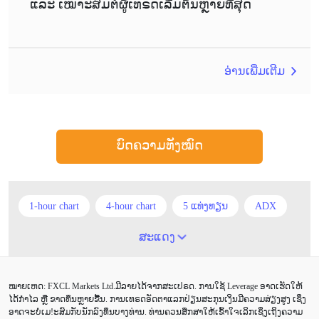
ແລະ ເໝາະສົມຕໍ່ຜູ້ເທຣດເລີ່ມຕົ້ນຫຼາຍທີ່ສຸດ
ອ່ານເພີ່ມເຕີມ
ບົດຄວາມທັງໝົດ
1-hour chart
4-hour chart
5 ແທ່ງທຽນ
ADX
ATR
AUD
Alexander Elder
Android
ສະແດງ
Average True Range
BoE
Brexit
Buy Limit
ໝາຍເຫດ: FXCL Markets Ltd.ມີລາຍໄດ້ຈາກສະເປຣດ. ການໃຊ້ Leverage ອາດເຮັດໃຫ້
Buy Stop
CAD
CHF
COVID-19
CPI
ໄດ້ກຳໄລ ຫຼື ຂາດທຶນຫຼາຍຂື້ນ. ການເທຣດອັດຕາແລກປ່ຽນສະກຸນເງິນມີຄວາມສ່ຽງສູງ ເຊິ່ງ
ອາດຈະບໍ່ເມ!ະສົມກັບນັກລົງທຶນບາງທ່ານ. ທ່ານຄວນສຶກສາໃຫ້ເຂົ້າໃຈເລິກເຊິ່ງເຖິງຄວາມ