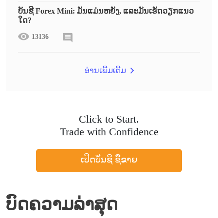
ບັນຊີ Forex Mini: ມັນແມ່ນຫຍັງ, ແລະມັນເຮັດວຽກແນວ
ໃດ?
13136
ອ່ານເພີ່ມເຕີມ
Click to Start.
Trade with Confidence
ເປີດບັນຊີ ຊື້ຂາຍ
ບົດຄວາມລ່າສຸດ