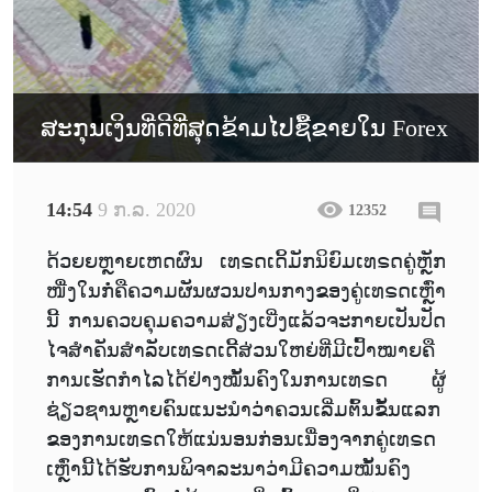
ສະກຸນເງິນທີ່ດີທີ່ສຸດຂ້າມໄປຊື້ຂາຍໃນ Forex
14:54
9 ກ.ລ. 2020
12352
ດ້ວຍຍຫຼາຍເຫດຜົນ ເທຣດເດິ້ມັກນິຍົມເທຣດຄູ່ຫຼັກ
ໜື່ງໃນກໍ່ຄືຄວາມຜັນຜວນປານກາງຂອງຄູ່ເທຣດເຫຼົ່າ
ນີ້ ການຄວບຄຸມຄວາມສ່ຽງເບີ່ງແລ້ວຈະກາຍເປັນປັດ
ໄຈສຳຄັນສຳລັບເທຣດເດີ້ສ່ວນໃຫຍ່ທີ່ມີເປົ້າໝາຍຄື
ການເຮັດກຳໄລໄດ້ຢ່າງໝັ້ນຄົງໃນການເທຣດ ຜູ້
ຊ່ຽວຊານຫຼາຍຄົນແນະນຳວ່າຄວນເລີ່ມຕົ້ນຂັ້ນແລກ
ຂອງການເທຣດໃຫ້ແນ່ນອນກ່ອນເນື່ອງຈາກຄູ່ເທຣດ
ເຫຼົ່ານີ້ໄດ້ຮັບການພິຈາລະນາວ່າມີຄວາມໝັ້ນຄົງ