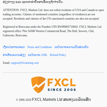
Canadian dollar
Charles Dow
Cherry Blossom
ສ່ຽງຕ່າງໆ ແລະ ຊອກຫາຄຳປຶກສາເລື້ອຍໆຖ້າຈຳເປັນ..
ATTENTION:
FXCL Markets Ltd. does not solicit residents of USA and Canada to open
Chinese Yuan
Correlation Matrix
D1
DailyFX
trading accounts. Citizens of mentioned countries (regardless of residence) are not
accepted. Residents and citizens of the UN-sanctioned countries are also not accepted.
Default mode network
Doji
EA
EA ເຊີງລຸກ
Registered in Botswana under the Number UIN BW00005716042. FXCL Markets Ltd.
ECB
ECN
EMA
EUR
EUR/AUD
registered office: Plot 54368 Western Commercial Road, The Hub, Itowers, Cbd,
Gaborone, Botswana.
EUR/USD
EURCHF
EURGBP
EURJPY
ເງື່ອນໄຂການເທຣດ
Terms and Conditions
ນະໂຍບາຍຄວາມເປັນສ່ວນຕົວ
EURUSD
European session
Expert Advisor
ຄຳເຕືອນຄວາມສ່ຽງ
ນະໂຍບາຍ AML
Refund Policy
Expert Advisors
FOMC
FXCL
FXStreet
Email:
support
@
fxclearing
.
com
Fed
Fibonacci
Forex Factory
Forex trading
ForexLive
GBP
GBP/JPY
GBP/USD
GDP
Great Britain pound
H1
H4
IB
IDR
Interbank
FXCL Markets Ltd ສະຫງວນລິຂະສິດ
Introducing Broker
© 2006-2026