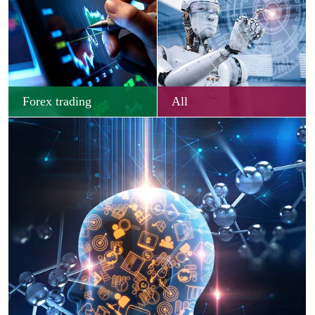
Forex trading
All