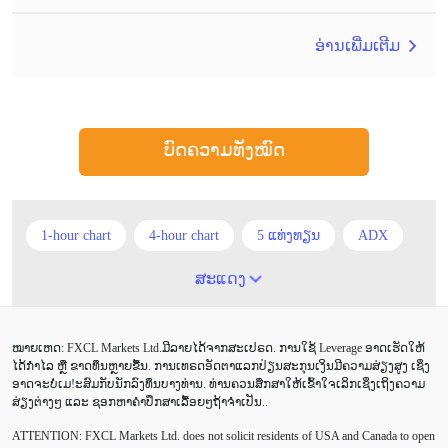
ອ່ານເພີ່ມເຕີມ
ບົດຄວາມທັງໝົດ
1-hour chart
4-hour chart
5 ແທ່ງທຽນ
ADX
ATR
AUD
Alexander Elder
Android
ສະແດງ
Average True Range
BoE
Brexit
Buy Limit
ໝາຍເຫດ: FXCL Markets Ltd.ມີລາຍໄດ້ຈາກສະເປຣດ. ການໃຊ້ Leverage ອາດເຮັດໃຫ້
Buy Stop
CAD
CHF
COVID-19
CPI
ໄດ້ກຳໄລ ຫຼື ຂາດທຶນຫຼາຍຂື້ນ. ການເທຣດອັດຕາແລກປ່ຽນສະກຸນເງິນມີຄວາມສ່ຽງສູງ ເຊິ່ງ
ອາດຈະບໍ່ເມ!ະສົມກັບນັກລົງທຶນບາງທ່ານ. ທ່ານຄວນສຶກສາໃຫ້ເຂົ້າໃຈເລິກເຊິ່ງເຖິງຄວາມ
Canadian dollar
Charles Dow
Cherry Blossom
ສ່ຽງຕ່າງໆ ແລະ ຊອກຫາຄຳປຶກສາເລື້ອຍໆຖ້າຈຳເປັນ..
ATTENTION:
FXCL Markets Ltd. does not solicit residents of USA and Canada to open
Chinese Yuan
Correlation Matrix
D1
DailyFX