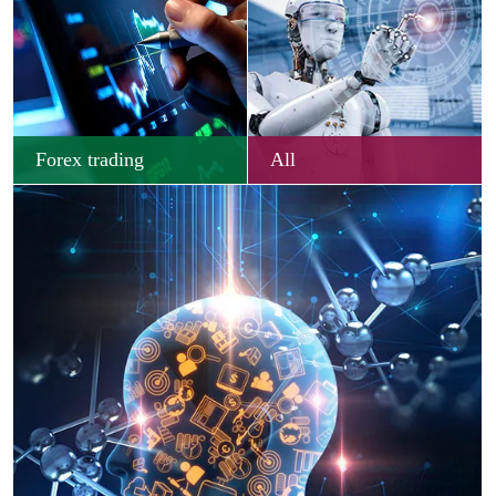
Forex trading
All