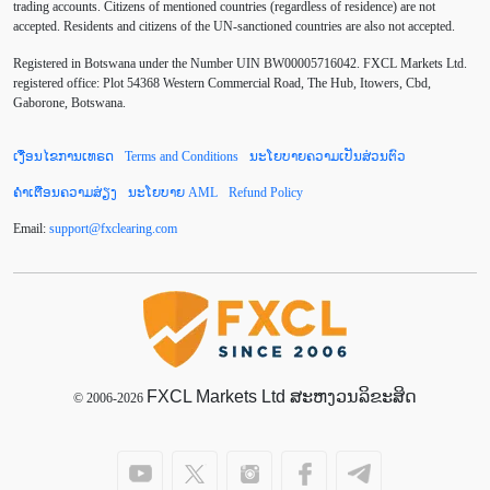
trading accounts. Citizens of mentioned countries (regardless of residence) are not
accepted. Residents and citizens of the UN-sanctioned countries are also not accepted.
Default mode network
Doji
EA
EA ເຊີງລຸກ
Registered in Botswana under the Number UIN BW00005716042. FXCL Markets Ltd.
ECB
ECN
EMA
EUR
EUR/AUD
registered office: Plot 54368 Western Commercial Road, The Hub, Itowers, Cbd,
Gaborone, Botswana.
EUR/USD
EURCHF
EURGBP
EURJPY
ເງື່ອນໄຂການເທຣດ
Terms and Conditions
ນະໂຍບາຍຄວາມເປັນສ່ວນຕົວ
EURUSD
European session
Expert Advisor
ຄຳເຕືອນຄວາມສ່ຽງ
ນະໂຍບາຍ AML
Refund Policy
Expert Advisors
FOMC
FXCL
FXStreet
Email:
support
@
fxclearing
.
com
Fed
Fibonacci
Forex Factory
Forex trading
ForexLive
GBP
GBP/JPY
GBP/USD
GDP
Great Britain pound
H1
H4
IB
IDR
Interbank
FXCL Markets Ltd ສະຫງວນລິຂະສິດ
Introducing Broker
© 2006-2026
Investing.com
Jack Schwager
John Murphy
LAK
Limit order
London session
M15