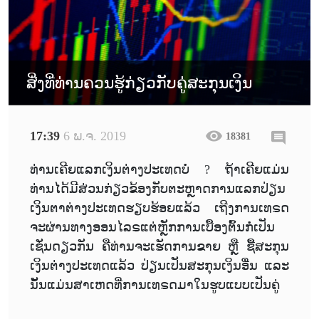
ສີ່ງທີ່ທ່ານຄວນຮູ້ກ່ຽວກັບຄູ່ສະກຸນເງິນ
17:39
6 ພ.ຈ. 2019
18381
ທ່ານເຄີຍແລກເງິນຕ່າງປະເທດບໍ່ ? ຖ້າເຄີຍແມ່ນ
ທ່ານໄດ້ມີສ່ວນກ່ຽວຂ້ອງກັບຕະຫຼາດການແລກປ່ຽນ
ເງິນຕາຕ່າງປະເທດຮຽບຮ້ອຍແລ້ວ ເຖີງການເທຣດ
ຈະຜ່ານທາງອອນໄລຣແຕ່ຫຼັກການເບື້ອງຕົ້ນກໍ່ເປັນ
ເຊັ່ນດຽວກັນ ຄືທ່ານຈະເຮັດການຂາຍ ຫຼື ຊື້ສະກຸນ
ເງິນຕ່າງປະເທດແລ້ວ ປ່ຽນເປັນສະກຸນເງິນອື່ນ ແລະ
ນັ້ນແມ່ນສາເຫດທີ່ການເທຣດມາໃນຮູບແບບເປັນຄູ່