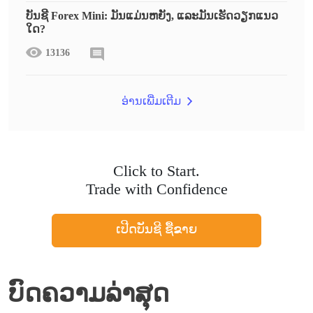
ບັນຊີ Forex Mini: ມັນແມ່ນຫຍັງ, ແລະມັນເຮັດວຽກແນວ
ໃດ?
13136
ອ່ານເພີ່ມເຕີມ
Click to Start.
Trade with Confidence
ເປີດບັນຊີ ຊື້ຂາຍ
ບົດຄວາມລ່າສຸດ