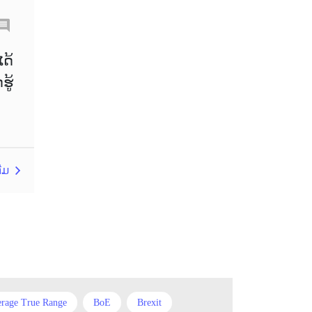
Chinese Yuan
Correlation Matrix
D1
ໄດ້
ູ້
DailyFX
Default mode network
Doji
EA
EA ເຊີງລຸກ
ECB
ECN
EMA
EUR
ຕີມ
EUR/AUD
EUR/USD
EURCHF
EURGBP
EURJPY
EURUSD
European session
rage True Range
BoE
Brexit
Expert Advisor