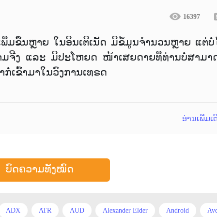
16397
ພີ່ມຂຶ້ນຫຼາຍ ໃນອິນເຕີເນັດ ມີຂໍ້ມູນຈຳນວນຫຼາຍ ແຕ່ບໍ່
ມຈີງ ແລະ ມີປະໂຫຍດ ໜ້າເສຍດາຍທີ່ທ່ານບໍ່ສາມາດຮ
ຫາກໍ່ເຂົ້າມາໃນວົງການເທຣດ
ອ່ານເພີ່ມເ
ບົດຄວາມທັງໝົດ
ADX
ATR
AUD
Alexander Elder
Android
Ave