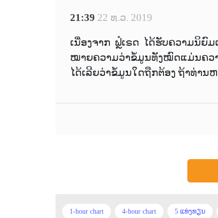
21:39
22 ທ.ວ. 2019
ເນື່ອງຈາກ ຟຼໍເຣດ ໄດ້ຮັບຄວາມນິຍົມເ
ໝາຍຄວາມວ່າຂໍ້ມູນທັງໝົດແມ່ນຄວາ
ໄດ້ເລີຍວ່າຂໍ້ມູນໃດຖືກຕ້ອງ ຖ້າທ່ານ
1-hour chart
4-hour chart
5 ແທ່ງທຽນ