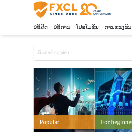
ບໍລິສັດ
ບໍລິການ
ໂປຣໂມຊັ່ນ
ການແຂ່ງຂັນ
Popular
For beginne