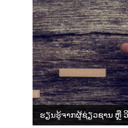
ຮຽນຮູ້ຈາກຜູ້ຊ່ຽວຊານ ຫຼື ວ