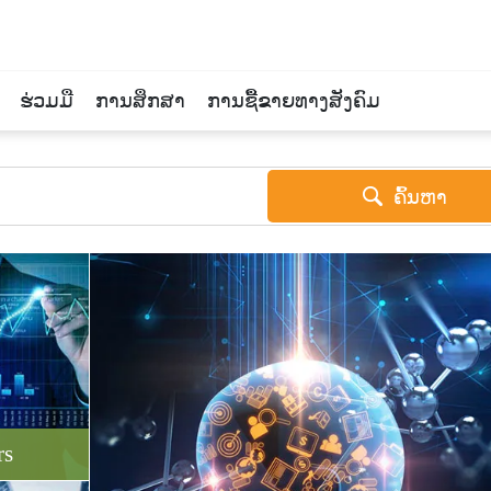
ຮ່ວມມື
ການສຶກສາ
ການຊື້ຂາຍທາງສັງຄົມ
ຄົ້ນຫາ
rs