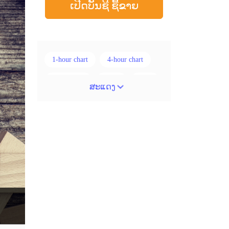
ເປີດບັນຊີ ຊື້ຂາຍ
1-hour chart
4-hour chart
5 ແທ່ງທຽນ
ADX
ATR
ສະແດງ
AUD
Alexander Elder
Android
Average True Range
BoE
Brexit
Buy Limit
Buy Stop
CAD
CHF
COVID-19
CPI
Canadian dollar
Charles Dow
Cherry Blossom