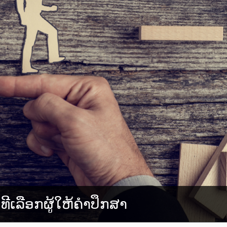
ິທີເລືອກຜູ້ໃຫ້ຄຳປຶກສາ