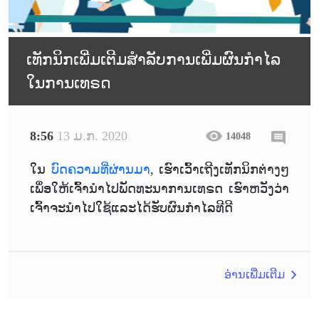
ເທັກນິກເພີ່ມເຕີມສຳລັບການເພີ່ມຜົນກຳໄລ
ໃນການເທຣດ
8:56
13 ມ.ກ. 2020
14048
ໃນ
ບົດຄວາມທີ່ຜ່ານມາ
, ເຮົາເວົ້າເຖີງເທັກນິກຕ່າງໆ
ເພຶ່ອໃຫ້ເຈົ້ານຳໄປພັດທະນາການເທຣດ ເຮົາຫວັງວ່າ
ເຈົ້າຈະນຳໄປໃຊ້ແລະໄດ້ຮັບຜົນກຳໄລທີດີ
ອ່ານເພີ່ມເຕີມ