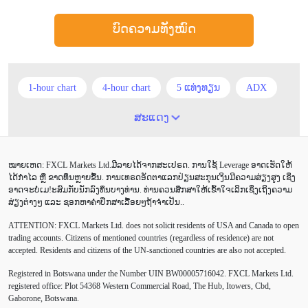
ບົດຄວາມທັງໝົດ
1-hour chart
4-hour chart
5 ແທ່ງທຽນ
ADX
ATR
AUD
Alexander Elder
Android
ສະແດງ
Average True Range
BoE
Brexit
Buy Limit
ໝາຍເຫດ: FXCL Markets Ltd.ມີລາຍໄດ້ຈາກສະເປຣດ. ການໃຊ້ Leverage ອາດເຮັດໃຫ້
Buy Stop
CAD
CHF
COVID-19
CPI
ໄດ້ກຳໄລ ຫຼື ຂາດທຶນຫຼາຍຂື້ນ. ການເທຣດອັດຕາແລກປ່ຽນສະກຸນເງິນມີຄວາມສ່ຽງສູງ ເຊິ່ງ
ອາດຈະບໍ່ເມ!ະສົມກັບນັກລົງທຶນບາງທ່ານ. ທ່ານຄວນສຶກສາໃຫ້ເຂົ້າໃຈເລິກເຊິ່ງເຖິງຄວາມ
Canadian dollar
Charles Dow
Cherry Blossom
ສ່ຽງຕ່າງໆ ແລະ ຊອກຫາຄຳປຶກສາເລື້ອຍໆຖ້າຈຳເປັນ..
ATTENTION:
FXCL Markets Ltd. does not solicit residents of USA and Canada to open
Chinese Yuan
Correlation Matrix
D1
DailyFX
trading accounts. Citizens of mentioned countries (regardless of residence) are not
accepted. Residents and citizens of the UN-sanctioned countries are also not accepted.
Default mode network
Doji
EA
EA ເຊີງລຸກ
Registered in Botswana under the Number UIN BW00005716042. FXCL Markets Ltd.
ECB
ECN
EMA
EUR
EUR/AUD
registered office: Plot 54368 Western Commercial Road, The Hub, Itowers, Cbd,
Gaborone, Botswana.