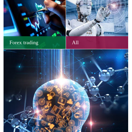
Forex trading
All