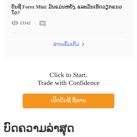
ບັນຊີ Forex Mini: ມັນແມ່ນຫຍັງ, ແລະມັນເຮັດວຽກແນວ
ໃດ?
13142
ອ່ານເພີ່ມເຕີມ
Click to Start.
Trade with Confidence
ເປີດບັນຊີ ຊື້ຂາຍ
ບົດຄວາມລ່າສຸດ