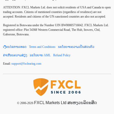
ATTENTION:
FXCL Markets Ltd. does not solicit residents of USA and Canada to open
Chinese Yuan
Correlation Matrix
D1
DailyFX
trading accounts. Citizens of mentioned countries (regardless of residence) are not
accepted. Residents and citizens of the UN-sanctioned countries are also not accepted.
Default mode network
Doji
EA
EA ເຊີງລຸກ
Registered in Botswana under the Number UIN BW00005716042. FXCL Markets Ltd.
ECB
ECN
EMA
EUR
EUR/AUD
registered office: Plot 54368 Western Commercial Road, The Hub, Itowers, Cbd,
Gaborone, Botswana.
EUR/USD
EURCHF
EURGBP
EURJPY
ເງື່ອນໄຂການເທຣດ
Terms and Conditions
ນະໂຍບາຍຄວາມເປັນສ່ວນຕົວ
EURUSD
European session
Expert Advisor
ຄຳເຕືອນຄວາມສ່ຽງ
ນະໂຍບາຍ AML
Refund Policy
Expert Advisors
FOMC
FXCL
FXStreet
Email:
support
@
fxclearing
.
com
Fed
Fibonacci
Forex Factory
Forex trading
ForexLive
GBP
GBP/JPY
GBP/USD
GDP
Great Britain pound
H1
H4
IB
IDR
Interbank
FXCL Markets Ltd ສະຫງວນລິຂະສິດ
Introducing Broker
© 2006-2026
Investing.com
Jack Schwager
John Murphy