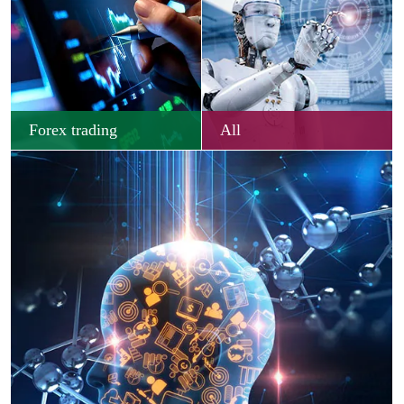
Forex trading
All