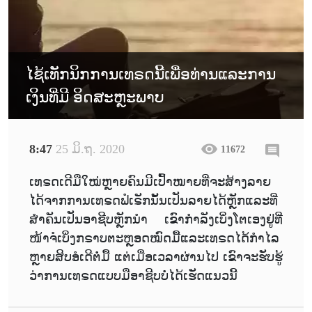
ໄຊ້ເທັກນິກການເທຣດນີ້ເພື່ອທ່ານແລະການ
ເງິນທີ່ມີ ອິດສະຫຼະພາບ
8:47
25 ມິ.ຖ. 2020
11672
ເທຣດເດີມືໃໝ່ຫຼາຍຄົນມີເປົ້າໝາຍທີ່ຈະສ້າງລາຍ
ໄດ້ຈາກການເທຣດຟໍເຣັກນັ້ນເປັນລາຍໄດ້ຫຼັກແລະທີ່
ສຳຄັນເປັນອາຊີບຫຼັກນຳ ເຂົາກຳລັງເບິ່ງໂຕເອງຢູ່ທີ່
ໜ້າຈໍເບິ່ງກຣາບຕະຫຼອດໝົດມື້ແລະເທຣດໄດ້ກຳໄລ
ຫຼາຍສິບອໍເດີຕໍ່ມື້ ແຕ່ເມື່ອເວລາຜ່ານໄປ ເຂົາຈະຮັບຮູ້
ວ່າການເທຣດແບບມືອາຊີບບໍ່ໄດ້ເຮັດແນວນີ້