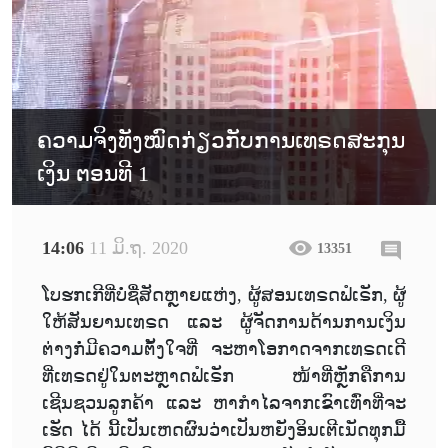
ຄວາມຈິງທັງໝົດກ່ຽວກັບການເທຣດສະກຸນ
ເງິນ ຕອນທີ 1
14:06
11 ມິ.ຖ. 2020
13351
ໂບຮກເກີທີ່ບໍ່ຊື່ສັດຫຼາຍແຫ່ງ, ຜູ້ສອນເທຣດຟໍເຣັກ, ຜູ້
ໃຫ້ສັນຍານເທຣດ ແລະ ຜູ້ຈັດການດ້ານການເງິນ
ຕ່າງກໍ່ມີຄວາມຕັ້ງໃຈທີ່ ຈະຫາໂອກາດຈາກເທຣດເດີ
ທີ່ເທຣດຢູ່ໃນຕະຫຼາດຟໍເຣັກ ໜ້າທີ່ຫຼັກຄືການ
ເຊີນຊວນລູກຄ້າ ແລະ ຫາກຳໄລຈາກເຂົາເທົ່າທີ່ຈະ
ເຮັດ ໄດ້ ນີ້ເປັນເຫດຜົນວ່າເປັນຫຍັງອິນເຕີເນັດທຸກມື້