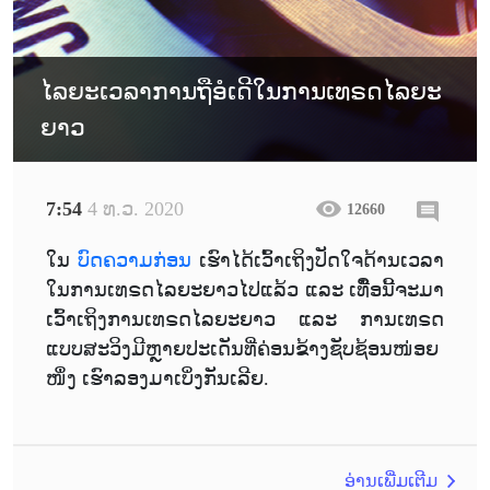
ໄລຍະເວລາການຖືອໍເດີໃນການເທຣດໄລຍະ
ຍາວ
7:54
4 ທ.ວ. 2020
12660
ໃນ
ບົດຄວາມກ່ອນ
ເຮົາໄດ້ເວົ້າເຖິງປັດໃຈດ້ານເວລາ
ໃນການເທຣດໄລຍະຍາວໄປແລ້ວ ແລະ ເທົື່ອນີ້ຈະມາ
ເວົ້າເຖິງການເທຣດໄລຍະຍາວ ແລະ ການເທຣດ
ແບບສະວິງມີຫຼາຍປະເດັນທີ່ຄ່ອນຂ້າງຊັບຊ້ອນໜ່ອຍ
ໜຶ່ງ ເຮົາລອງມາເບິ່ງກັນເລີຍ.
ອ່ານເພີ່ມເຕີມ