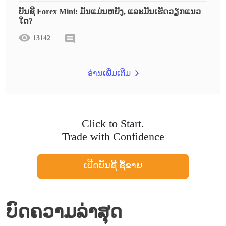
ບັນຊີ Forex Mini: ມັນແມ່ນຫຍັງ, ແລະມັນເຮັດວຽກແນວ
ໃດ?
13142
ອ່ານເພີ່ມເຕີມ
Click to Start.
Trade with Confidence
ເປີດບັນຊີ ຊື້ຂາຍ
ບົດຄວາມລ່າສຸດ