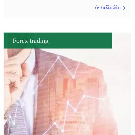
ອ່ານເພີ່ມເຕີມ
Forex trading