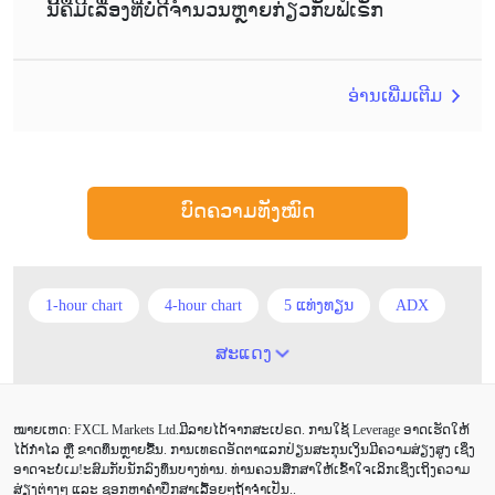
ນີ້ຄືມີເລື່ອງທີ່ບໍ່ດີຈຳນວນຫຼາຍກ່ຽວກັບຟໍເຣັກ
ອ່ານເພີ່ມເຕີມ
ບົດຄວາມທັງໝົດ
1-hour chart
4-hour chart
5 ແທ່ງທຽນ
ADX
ATR
AUD
Alexander Elder
Android
ສະແດງ
Average True Range
BoE
Brexit
Buy Limit
ໝາຍເຫດ: FXCL Markets Ltd.ມີລາຍໄດ້ຈາກສະເປຣດ. ການໃຊ້ Leverage ອາດເຮັດໃຫ້
Buy Stop
CAD
CHF
COVID-19
CPI
ໄດ້ກຳໄລ ຫຼື ຂາດທຶນຫຼາຍຂື້ນ. ການເທຣດອັດຕາແລກປ່ຽນສະກຸນເງິນມີຄວາມສ່ຽງສູງ ເຊິ່ງ
ອາດຈະບໍ່ເມ!ະສົມກັບນັກລົງທຶນບາງທ່ານ. ທ່ານຄວນສຶກສາໃຫ້ເຂົ້າໃຈເລິກເຊິ່ງເຖິງຄວາມ
Canadian dollar
Charles Dow
Cherry Blossom
ສ່ຽງຕ່າງໆ ແລະ ຊອກຫາຄຳປຶກສາເລື້ອຍໆຖ້າຈຳເປັນ..