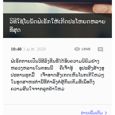
ວິທີໃຊ້ໂບນັດຟໍເຣັກໃຫ້ເກີດປະໂຫຍດຫລາຍ
ທີ່ສຸດ
10:40
3 ມ.ກ. 2020
14948
ຟໍເຣັກກາຍເປັນວິທີລົງທຶນທີ່ໄດ້ຮັບຄວາມນິຍົມຢ່າງ
ຫລວງຫລາຍໃນຕອນນີ້ ຄືເຈົ້າຮູ້ ອຸປະສົງສ້າງອຸ
ປະທານທຸກມື້ ເຈົ້າອາດສັງເກດເຫັນໂບກເກີໃຫມ່ໆ
ໃນອຸດສາຫະກຳນີ້ທີ່ກຳລັງຕໍ່ສູ້ກັນເຕັມທີ່ເພຶ່ອດຶງ
ຄວາມສົນໃຈຈາກລູກຄ້າໃຫມ່
ອ່ານເພີ່ມເຕີມ