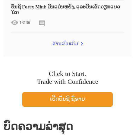
ບັນຊີ Forex Mini: ມັນແມ່ນຫຍັງ, ແລະມັນເຮັດວຽກແນວ
ໃດ?
13136
ອ່ານເພີ່ມເຕີມ
Click to Start.
Trade with Confidence
ເປີດບັນຊີ ຊື້ຂາຍ
ບົດຄວາມລ່າສຸດ