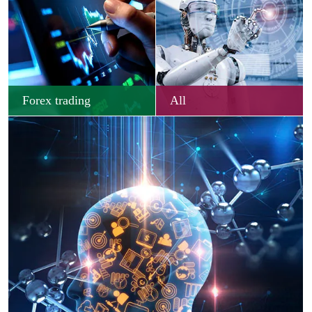
Forex trading
All