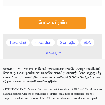
ບົດຄວາມທັງໝົດ
1-hour chart
4-hour chart
5 ແທ່ງທຽນ
ADX
ATR
AUD
Alexander Elder
Android
ສະແດງ
Average True Range
BoE
Brexit
Buy Limit
ໝາຍເຫດ: FXCL Markets Ltd.ມີລາຍໄດ້ຈາກສະເປຣດ. ການໃຊ້ Leverage ອາດເຮັດໃຫ້
Buy Stop
CAD
CHF
COVID-19
CPI
ໄດ້ກຳໄລ ຫຼື ຂາດທຶນຫຼາຍຂື້ນ. ການເທຣດອັດຕາແລກປ່ຽນສະກຸນເງິນມີຄວາມສ່ຽງສູງ ເຊິ່ງ
ອາດຈະບໍ່ເມ!ະສົມກັບນັກລົງທຶນບາງທ່ານ. ທ່ານຄວນສຶກສາໃຫ້ເຂົ້າໃຈເລິກເຊິ່ງເຖິງຄວາມ
Canadian dollar
Charles Dow
Cherry Blossom
ສ່ຽງຕ່າງໆ ແລະ ຊອກຫາຄຳປຶກສາເລື້ອຍໆຖ້າຈຳເປັນ..
ATTENTION:
FXCL Markets Ltd. does not solicit residents of USA and Canada to open
Chinese Yuan
Correlation Matrix
D1
DailyFX
trading accounts. Citizens of mentioned countries (regardless of residence) are not
accepted. Residents and citizens of the UN-sanctioned countries are also not accepted.
Default mode network
Doji
EA
EA ເຊີງລຸກ